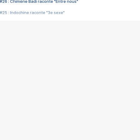
#26 : Chimène Badi raconte "Entre nous"
#25 : Indochine raconte "3e sexe"
#24 : Zaho raconte "C'est chelou"
#23 : Patrick Bruel raconte "Au café des délices"
#22 : Kyo raconte "Le chemin"
#21 : Nolwenn Leroy raconte "Cassé"
#20 : Patrick Hernandez raconte "Born to be alive"
#19 : Lorie raconte "Près de moi"
#18 : Michael Jones raconte "A nos actes manqués" (avec Jean-Jacque
#17 : Khaled raconte "Aïcha"
#16 : Corneille raconte "Parce qu'on vient de loin"
#15 : Indochine raconte "L'aventurier"
14 : Lorie raconte "Sur un air latino"