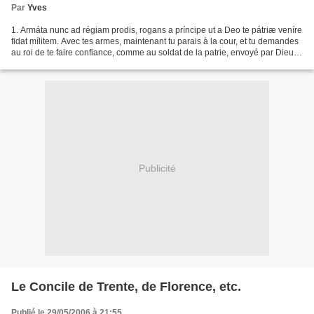
Par
Yves
1. Armáta nunc ad régiam prodis, rogans a príncipe ut a Deo te pátriæ veníre
fidat mílitem. Avec tes armes, maintenant tu parais à la cour, et tu demandes
au roi de te faire confiance, comme au soldat de la patrie, envoyé par Dieu.
2. Statim trahens exércitum...
Publicité
Le Concile de Trente, de Florence, etc.
Publié le 29/05/2006 à 21:55