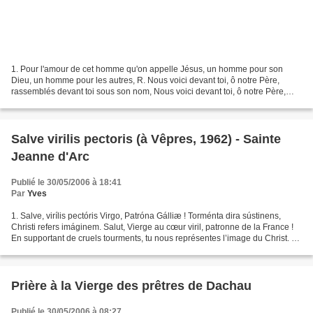
1. Pour l'amour de cet homme qu'on appelle Jésus, un homme pour son
Dieu, un homme pour les autres, R. Nous voici devant toi, ô notre Père,
rassemblés devant toi sous son nom, Nous voici devant toi, ô notre Père,
serviteurs, en tout lieu, de ta plus grande...
Salve virilis pectoris (à Vêpres, 1962) - Sainte
Jeanne d'Arc
Publié le 30/05/2006 à 18:41
Par
Yves
1. Salve, virílis pectóris Virgo, Patróna Gálliæ ! Torménta dira sústinens,
Christi refers imáginem. Salut, Vierge au cœur viril, patronne de la France !
En supportant de cruels tourments, tu nous représentes l’image du Christ. 2.
Voces supérnas áudiens,...
Prière à la Vierge des prêtres de Dachau
Publié le 30/05/2006 à 08:27