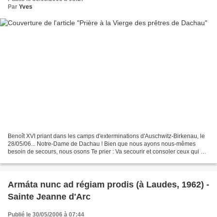
Par
Yves
Benoît XVI priant dans les camps d'exterminations d'Auschwitz-Birkenau, le
28/05/06... Notre-Dame de Dachau ! Bien que nous ayons nous-mêmes
besoin de secours, nous osons Te prier : Va secourir et consoler ceux qui ont
besoin de Ton aide. Voici que sévit...
Armáta nunc ad régiam prodis (à Laudes, 1962) -
Sainte Jeanne d'Arc
Publié le 30/05/2006 à 07:44