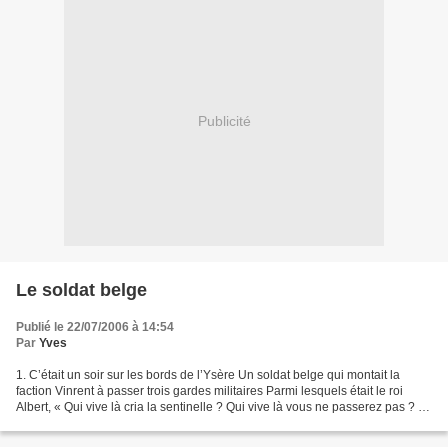
Publicité
Le soldat belge
Publié le 22/07/2006 à 14:54
Par
Yves
1. C’était un soir sur les bords de l’Ysère Un soldat belge qui montait la
faction Vinrent à passer trois gardes militaires Parmi lesquels était le roi
Albert, « Qui vive là cria la sentinelle ? Qui vive là vous ne passerez pas ? Si
vous passez craignez...