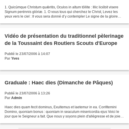
1. Quicúmque Christum quǽritis, Oculos in altum tóllite : Illic licébit visere
Signum perénnis glóriæ. 1. O vous tous qui cherchez le Christ, Levez les
yeux vers le ciel : Il vous sera donné d’y contempler Le signe de la gloire
éternelle. 2. Illústre...
Vidéo de présentation du traditionnel pèlerinage
de la Toussaint des Routiers Scouts d'Europe
Publié le 23/07/2006 à 14:07
Par
Yves
Graduale : Haec dies (Dimanche de Pâques)
Publié le 23/07/2006 à 13:26
Par
Admin
Haec dies quam fecit dominus, Exultemus et laetemur in ea. Confitemini
Domino, quoniam bonus : quoniam in seaculum misericordia ejus Voici le
jour que le Seigneur a fait. Que nous y soyons plein d'allégresse et de joie.
Louez le Seigneur, car il est bon;...