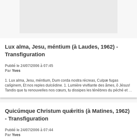
Lux alma, Jesu, méntium (à Laudes, 1962) -
Transfiguration
Publié le 24/07/2006 à 07:45
Par
Yves
1. Lux alma, Jesu, méntium, Dum corda nostra récreas, Culpæ fugas
calíginem, Et nos reples dulcédine. 1. Lumière vivifiante des âmes, ô Jésus!
Tandis que tu renouvelles nos cœurs, tu dissipes les ténèbres du péché et tu
nous remplis de douceur. 2. Quam...
Quicúmque Christum quǽritis (à Matines, 1962)
- Transfiguration
Publié le 24/07/2006 à 07:44
Par
Yves