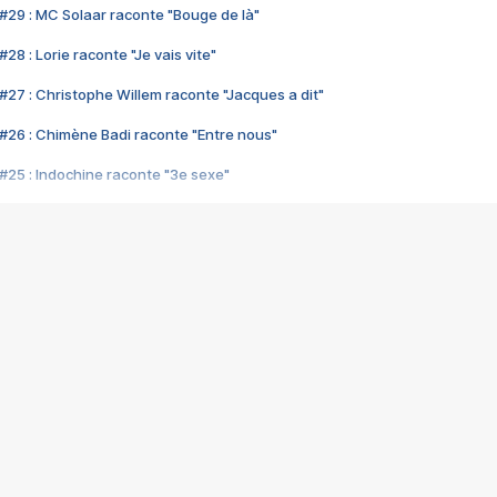
#29 : MC Solaar raconte "Bouge de là"
28 : Lorie raconte "Je vais vite"
#27 : Christophe Willem raconte "Jacques a dit"
#26 : Chimène Badi raconte "Entre nous"
#25 : Indochine raconte "3e sexe"
#24 : Zaho raconte "C'est chelou"
#23 : Patrick Bruel raconte "Au café des délices"
#22 : Kyo raconte "Le chemin"
#21 : Nolwenn Leroy raconte "Cassé"
#20 : Patrick Hernandez raconte "Born to be alive"
#19 : Lorie raconte "Près de moi"
#18 : Michael Jones raconte "A nos actes manqués" (avec Jean-Jacque
#17 : Khaled raconte "Aïcha"