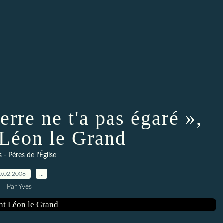
erre ne t'a pas égaré »,
 Léon le Grand
 - Pères de l'Église
0.02.2008
…
Par Yves