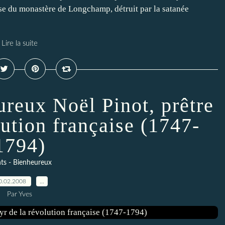
sse du monastère de Longchamp, détruit par la satanée
Lire la suite
ureux Noël Pinot, prêtre
lution française (1747-
1794)
nts - Bienheureux
0.02.2008
…
Par Yves