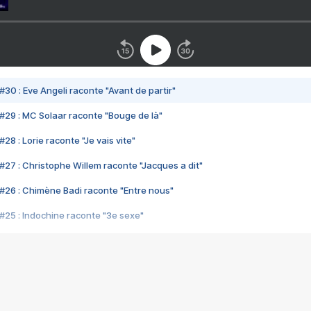
#30 : Eve Angeli raconte "Avant de partir"
#29 : MC Solaar raconte "Bouge de là"
28 : Lorie raconte "Je vais vite"
#27 : Christophe Willem raconte "Jacques a dit"
#26 : Chimène Badi raconte "Entre nous"
#25 : Indochine raconte "3e sexe"
#24 : Zaho raconte "C'est chelou"
#23 : Patrick Bruel raconte "Au café des délices"
#22 : Kyo raconte "Le chemin"