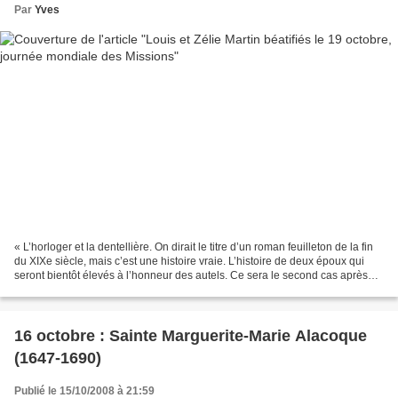
Par
Yves
« L’horloger et la dentellière. On dirait le titre d’un roman feuilleton de la fin
du XIXe siècle, mais c’est une histoire vraie. L’histoire de deux époux qui
seront bientôt élevés à l’honneur des autels. Ce sera le second cas après
celui des époux Beltrame...
16 octobre : Sainte Marguerite-Marie Alacoque
(1647-1690)
Publié le 15/10/2008 à 21:59