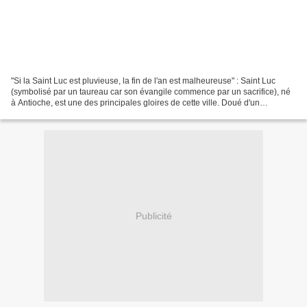
"Si la Saint Luc est pluvieuse, la fin de l'an est malheureuse" : Saint Luc
(symbolisé par un taureau car son évangile commence par un sacrifice), né
à Antioche, est une des principales gloires de cette ville. Doué d'un
caractère ferme et d'une belle...
Publicité