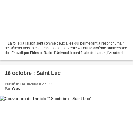
« La foi et la raison sont comme deux ailes qui permettent à l'esprit humain
de s'élever vers la contemplation de la Vérité » Pour le dixième anniversaire
de l'Encyclique Fides et Ratio, l'Université pontificale du Latran, l'Académie
pontificale des sciences...
18 octobre : Saint Luc
Publié le 16/10/2008 à 22:00
Par
Yves