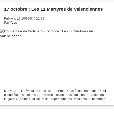
17 octobre : Les 11 Martyres de Valenciennes
Publié le 16/10/2008 à 21:59
Par
Yves
Martyres de la révolution française… « Prenez part à mon bonheur... Point
d’inquiétude sur mon sort, je suis la plus heureuse du monde... Adieu pour
toujours » (Sainte Clotilde Paillot, supérieure des Ursulines) Au nombre de
11, elles sont arrêtées le...