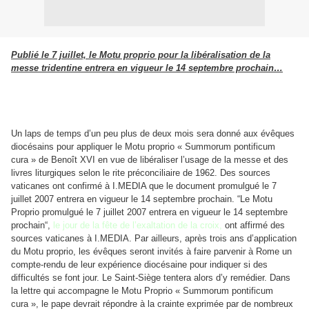
Publié le 7 juillet, le Motu proprio pour la libéralisation de la
messe tridentine entrera en vigueur le 14 septembre prochain…
Un laps de temps d’un peu plus de deux mois sera donné aux évêques
diocésains pour appliquer le Motu proprio « Summorum pontificum
cura » de Benoît XVI en vue de libéraliser l’usage de la messe et des
livres liturgiques selon le rite préconciliaire de 1962. Des sources
vaticanes ont confirmé à I.MEDIA que le document promulgué le 7
juillet 2007 entrera en vigueur le 14 septembre prochain. “Le Motu
Proprio promulgué le 7 juillet 2007 entrera en vigueur le 14 septembre
prochain“,
le jour de la fête de l’exaltation de la croix,
ont affirmé des
sources vaticanes à I.MEDIA. Par ailleurs, après trois ans d’application
du Motu proprio, les évêques seront invités à faire parvenir à Rome un
compte-rendu de leur expérience diocésaine pour indiquer si des
difficultés se font jour. Le Saint-Siège tentera alors d’y remédier. Dans
la lettre qui accompagne le Motu Proprio « Summorum pontificum
cura », le pape devrait répondre à la crainte exprimée par de nombreux