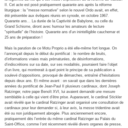
II. Cet acte est posé pratiquement quarante ans après la réforme
liturgique : la "messe normative" selon le nouvel Ordo avait, en effet,
été présentée aux évêques réunis en synode, en octobre 1967.
Quarante ans… La durée de la Captivité de Babylone, ou celle du
Grand Schisme, diront avec humour les amateurs de lecture
"spirituelle" de l’histoire. Quarante ans d’un inintelligible cauchemar et
25 ans de préparation !
Mais la parution de ce Motu Proprio a été elle-même fort longue. On
l’annonçait depuis le début du pontificat : le nombre de bruits,
d’informations vraies mais prématurées, de désinformations,
d’indiscrétions sur sa date, sur ses modalités, pourraient faire l’objet
d’un livre, qui montrerait à quel point le principe de sa publication a
soulevé d’oppositions, provoqué de démarches, entraîné d’hésitations
depuis deux ans. Et même avant : on savait que dans les dernières
années du pontificat de Jean-Paul II plusieurs cardinaux, dont Joseph
Ratzinger, notre pape Benoît XVI, lui avaient demandé une mesure
semblable à celle qui vient d’être prise. Auparavant, le cardinal Stickler
avait révélé que le cardinal Ratzinger avait organisé une consultation de
cardinaux pour leur demander si, à leur avis, la messe tridentine avait
été ou non juridiquement abrogée. Plus anciennement encore,
pratiquement dès l’entrée du même cardinal Ratzinger au Palais du
Saint-Office, comme l’ont récemment révélé divers organes de presse,