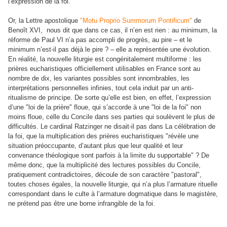
l’expression de la foi.
Or, la Lettre apostolique
"Motu Proprio Summorum Pontificum"
de
Benoît XVI, nous dit que dans ce cas, il n’en est rien : au minimum, la
réforme de Paul VI n’a pas accompli de progrès, au pire – et le
minimum n’est-il pas déjà le pire ? – elle a représentée une évolution.
En réalité, la nouvelle liturgie est congénitalement multiforme : les
prières eucharistiques officiellement utilisables en France sont au
nombre de dix, les variantes possibles sont innombrables, les
interprétations personnelles infinies, tout cela induit par un anti-
ritualisme de principe. De sorte qu’elle est bien, en effet, l’expression
d’une "loi de la prière" floue, qui s’accorde à une "loi de la foi" non
moins floue, celle du Concile dans ses parties qui soulèvent le plus de
difficultés. Le cardinal Ratzinger ne disait-il pas dans La célébration de
la foi, que la multiplication des prières eucharistiques "révèle une
situation préoccupante, d’autant plus que leur qualité et leur
convenance théologique sont parfois à la limite du supportable" ? De
même donc, que la multiplicité des lectures possibles du Concile,
pratiquement contradictoires, découle de son caractère "pastoral",
toutes choses égales, la nouvelle liturgie, qui n’a plus l’armature rituelle
correspondant dans le culte à l’armature dogmatique dans le magistère,
ne prétend pas être une borne infrangible de la foi.