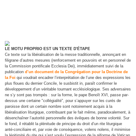
LE MOTU PROPRIO EST UN TEXTE D'ÉTAPE
Ce texte sur la libéralisation de la messe traditionnelle, annonçant en
filigrane d’autres mesures (renforcement en pouvoirs et en personnel de
la Commission pontificale Ecclesia Dei), immédiatement suivi de la
publication
d’un document de la Congrégation pour la Doctrine de
la Foi
qui voudrait encadrer l’interprétation de l’une des expressions les
plus floues du dernier Concile, le susbistit in, paraît confirmer le
développement d’un véritable tournant ecclésiologique. Ses adversaires
ne s’y sont pas trompés : sur la forme, le pape Benoît XVI, passe par-
dessus une certaine "collégialité", pour s’appuyer sur les curés de
paroisse dont un certain nombre sont notoirement acquis à la
libéralisation liturgique, contribuant par le fait même, paradoxalement, à
désenchaîner l’autorité personnelle des évêques de bonne volonté. Sur
le fond, il rétablit la plénitude de principe du droit d’un rite liturgique
anté-conciliaire et, par voie de conséquence, volens nolens, il minimise
la légitimité du rite qui s’est voulu l’expression de la réforme de Vatican