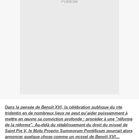
Publicité
Dans la pensée de Benoît XVI, la célébration publique du rite
tridentin en de nombreux lieux ne peut qu’aider puissamment à
mettre en œuvre sa conviction profonde : procéder à une "réforme
de la réforme". Au-delà du rétablissement du droit du missel de
Saint Pie V, le Motu Proprio Summorum Pontificum pourrait alors
annoncer quelque chose comme un missel de Benoît XVI…