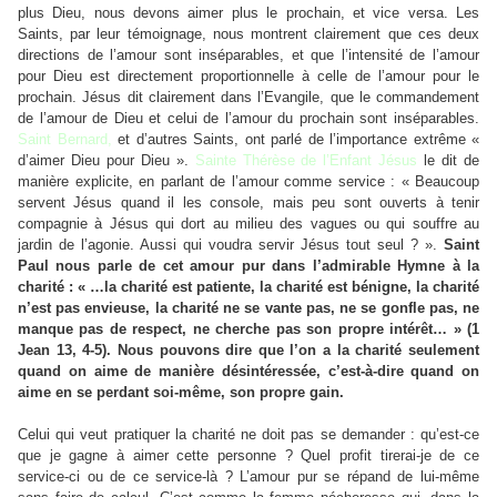
plus Dieu, nous devons aimer plus le prochain, et vice versa. Les
Saints, par leur témoignage, nous montrent clairement que ces deux
directions de l’amour sont inséparables, et que l’intensité de l’amour
pour Dieu est directement proportionnelle à celle de l’amour pour le
prochain. Jésus dit clairement dans l’Evangile, que le commandement
de l’amour de Dieu et celui de l’amour du prochain sont inséparables.
Saint Bernard,
et d’autres Saints, ont parlé de l’importance extrême «
d’aimer Dieu pour Dieu ».
Sainte Thérèse de l’Enfant Jésus
le dit de
manière explicite, en parlant de l’amour comme service : « Beaucoup
servent Jésus quand il les console, mais peu sont ouverts à tenir
compagnie à Jésus qui dort au milieu des vagues ou qui souffre au
jardin de l’agonie. Aussi qui voudra servir Jésus tout seul ? ».
Saint
Paul nous parle de cet amour pur dans l’admirable Hymne à la
charité : « …la charité est patiente, la charité est bénigne, la charité
n’est pas envieuse, la charité ne se vante pas, ne se gonfle pas, ne
manque pas de respect, ne cherche pas son propre intérêt… » (1
Jean 13, 4-5).
Nous pouvons dire que l’on a la charité seulement
quand on aime de manière désintéressée, c’est-à-dire quand on
aime en se perdant soi-même, son propre gain.
Celui qui veut pratiquer la charité ne doit pas se demander : qu’est-ce
que je gagne à aimer cette personne ? Quel profit tirerai-je de ce
service-ci ou de ce service-là ? L’amour pur se répand de lui-même