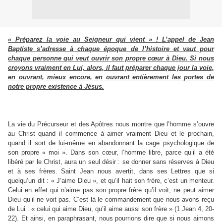
« Préparez la voie au Seigneur qui vient » ! L’appel de Jean
Baptiste s’adresse à chaque époque de l’histoire et vaut pour
chaque personne qui veut ouvrir son propre cœur à Dieu. Si nous
croyons vraiment en Lui, alors, il faut préparer chaque jour la voie,
en ouvrant, mieux encore, en ouvrant entièrement les portes de
notre propre existence à Jésus.
La vie du Précurseur et des Apôtres nous montre que l’homme s’ouvre
au Christ quand il commence à aimer vraiment Dieu et le prochain,
quand il sort de lui-même en abandonnant la cage psychologique de
son propre « moi ». Dans son cœur, l’homme libre, parce qu’il a été
libéré par le Christ, aura un seul désir : se donner sans réserves à Dieu
et à ses frères. Saint Jean nous avertit, dans ses Lettres que si
quelqu’un dit : « J’aime Dieu », et qu’il hait son frère, c’est un menteur.
Celui en effet qui n’aime pas son propre frère qu’il voit, ne peut aimer
Dieu qu’il ne voit pas. C’est là le commandement que nous avons reçu
de Lui : « celui qui aime Dieu, qu’il aime aussi son frère » (1 Jean 4, 20-
22). Et ainsi, en paraphrasant, nous pourrions dire que si nous aimons