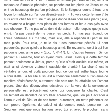
sans faire de calcul. C’est comme la femme pécheresse qui, dans la
maison de Simon le pharisien, se penche sur les pieds de Jésus et les
oint de beaucoup de parfum précieux. Et le Seigneur donne à tous une
leçon formidable sur l’amour désintéressé : « Tu vois cette femme ? Je
suis entré chez toi et tu ne m’as pas donné d’eau pour mes pieds ; elle,
en revanche a baigné mes pieds de ses larmes et les a essuyés avec
ses cheveux. Tu ne pas m’as donné de baiser ; elle, depuis que je suis
entré, n’a pas cessé de me baiser les pieds. Tu n’as pas répandu de
l’huile parfumée sur ma tête, mais elle, elle a répandu du parfum sur
mes pieds. Pour cela, je te le dis : ses nombreux péchés lui sont
pardonnés, parce qu’elle a beaucoup aimé. En revanche, celui à qui l’on
pardonne peu, aime peu » (Luc, 7, 44-47). En d’autres termes : Simon
pensait à lui-même, tout en ayant invité Jésus, alors que cette femme
pensait seulement à Jésus, parce qu’elle s’était oubliée elle-même, et
était ainsi devenue vraiment capable de charité ! La charité est le
véritable amour, et voilà pourquoi tout ce qui est authentique tourne
autour d’elle. La foi elle aussi est authentique seulement si l’on aime de
manière désintéressée, autrement elle sera une foi affaiblie par l’amour
propre. Une des découvertes décisives sur la voie de la conversion
personnelle est précisément celle qui concerne la charité. C’est
seulement en décidant de s’oublier soi-même, que l’on peut accéder à
l’amour vrai de Dieu et de ses frères, autrement, on reste prisonnier de
son propre égoïsme, du calcul et du compte rendu personnel. Le
Seigneur veut que nous traitions avec Lui et avec le prochain sans