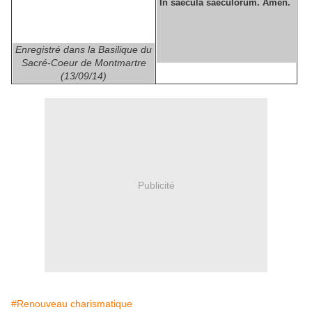
In saecula saeculorum.
Amen.
Enregistré dans la Basilique du
Sacré-Coeur
de Montmartre
(13/09/14)
Publicité
#Renouveau charismatique