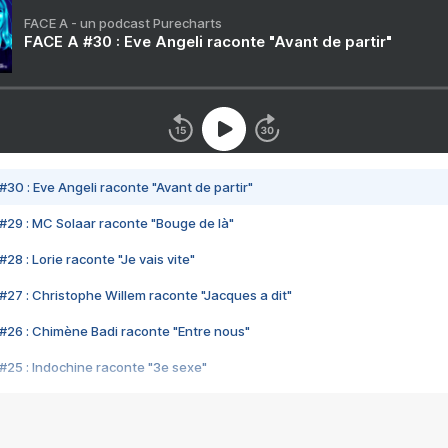
FACE A - un podcast Purecharts
FACE A #30 : Eve Angeli raconte "Avant de partir"
#30 : Eve Angeli raconte "Avant de partir"
#29 : MC Solaar raconte "Bouge de là"
28 : Lorie raconte "Je vais vite"
#27 : Christophe Willem raconte "Jacques a dit"
#26 : Chimène Badi raconte "Entre nous"
#25 : Indochine raconte "3e sexe"
#24 : Zaho raconte "C'est chelou"
#23 : Patrick Bruel raconte "Au café des délices"