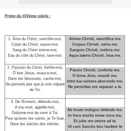
Prière du XIVème siècle :
1. Âme du Christ, sanctifie-moi,
Anima Christi, sanctifica me.
Corps du Christ, sauve-moi,
Corpus Christi, salva me.
Sang du Christ enivre-moi,
Sanguis Christi, inebria me.
Eau du côté du Christ, lave-moi.
Aqua lateris Christi, lava me.
2. Passion du Christ, fortifie-moi,
Passio Christi, conforta me.
Ô bon Jésus, exauce-moi,
O bone Jesu, exaudi me.
Dans tes blessures, cache-moi,
Intra tua vulnera absconde me.
Ne permets pas que je sois séparé
Ne permittas me separari a te.
de Toi.
3. De l'Ennemi, défends-moi,
A ma mort, appelle-moi,
Ab hoste maligno defende me.
Ordonne-moi de venir à Toi,
In hora mortis meae voca me,
Pour qu'avec tes saints, je Te loue,
Et jube me venire ad te,
Dans les siècles des siècles.
Ut cum Sanctis tuis laudem te