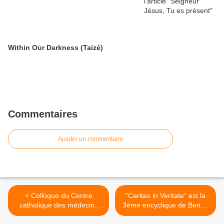
Within Our Darkness (Taizé)
Commentaires
Ajouter un commentaire
< Colloque du Centre
"Caritas in Veritate" est la
catholique des médecins
3ème encyclique de Benoît
français, 1972 (Seuil, Paris ;
XVI >