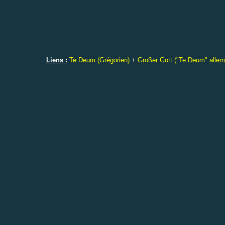
Liens :
Te Deum (Grégorien)
+
Großer Gott ("Te Deum" alle