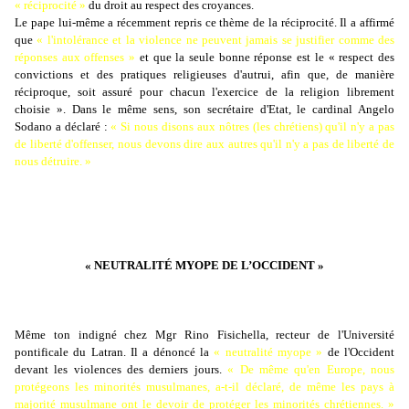
« réciprocité »
du droit au respect des croyances.
Le pape lui-même a récemment repris ce thème de la réciprocité. Il a affirmé
que
« l'intolérance et la violence ne peuvent jamais se justifier comme des
réponses aux offenses »
et que la seule bonne réponse est le
« respect des
convictions et des pratiques religieuses d'autrui, afin que, de manière
réciproque, soit assuré pour chacun l'exercice de la religion librement
choisie »
. Dans le même sens, son secrétaire d'Etat, le cardinal Angelo
Sodano a déclaré :
« Si nous disons aux nôtres
(les chrétiens) q
u'il n'y a pas
de liber
t
é d'offenser, nous devons dire aux autres qu'il n'y a pas de liberté de
nous détruire. »
« NEUTRALITÉ MYOPE DE L’OCCIDENT »
Même ton indigné chez Mgr Rino Fisichella, recteur de l'Université
pontificale du Latran. Il a dénoncé la
« neutralité myope »
de l'Occident
devant les violences des derniers jours.
« De même qu'en Europe, nous
protégeons les minorités musulmanes
, a-t-il déclaré,
de même les pays à
majorité musulmane ont le devoir de protéger les minorités chrétiennes
. »