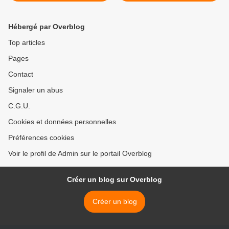
Matines, 1962) - Isaac
Habert, év. de Vabres, †
1668 - Saint Louis >
Hébergé par Overblog
Top articles
Pages
Contact
Signaler un abus
C.G.U.
Cookies et données personnelles
Préférences cookies
Voir le profil de Admin sur le portail Overblog
Créer un blog sur Overblog
Créer un blog