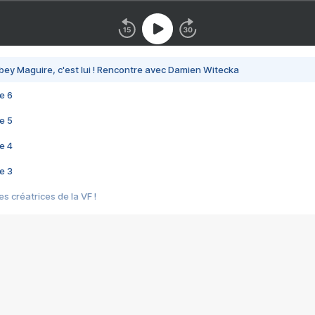
bey Maguire, c'est lui ! Rencontre avec Damien Witecka
e 6
e 5
e 4
e 3
s créatrices de la VF !
e 2
e 1
e Mektoub My Love arrive enfin ! Rencontre avec Shaïn Boumedine et Sal
i : après Toni en famille