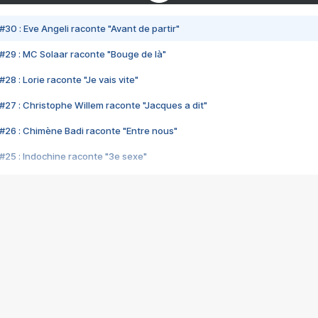
#30 : Eve Angeli raconte "Avant de partir"
#29 : MC Solaar raconte "Bouge de là"
28 : Lorie raconte "Je vais vite"
#27 : Christophe Willem raconte "Jacques a dit"
#26 : Chimène Badi raconte "Entre nous"
#25 : Indochine raconte "3e sexe"
#24 : Zaho raconte "C'est chelou"
#23 : Patrick Bruel raconte "Au café des délices"
#22 : Kyo raconte "Le chemin"
#21 : Nolwenn Leroy raconte "Cassé"
#20 : Patrick Hernandez raconte "Born to be alive"
#19 : Lorie raconte "Près de moi"