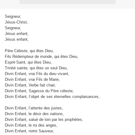
Seigneur,
--> ayez pitié de nous.
Jésus-Christ,
--> ayez pitié de nous.
Seigneur,
--> ayez pitié de nous.
Jésus enfant,
--> écoutez nous.
Jésus enfant,
--> exaucez nous.
Père Céleste, qui êtes Dieu,
--> ayez pitié de nous.
Fils Rédempteur de monde, qui êtes Dieu,
--> ayez pitié de nous.
Esprit-Saint, qui êtes Dieu,
--> ayez pitié de nous.
Trinité sainte, qui êtes un seul Dieu,
--> ayez pitié de nous.
Divin Enfant, vrai Fils du dieu vivant,
--> ayez pitié de nous.
Divin Enfant, vrai Fils de Marie,
--> ayez pitié de nous.
Divin Enfant, Verbe fait chair,
--> ayez pitié de nous.
Divin Enfant, Sagesse du Père céleste,
--> ayez pitié de nous.
Divin Enfant, l’objet de ses éternelles complaisances,
--> ayez pitié de
nous.
Divin Enfant, l’attente des justes,
--> ayez pitié de nous.
Divin Enfant, le désir des nations,
--> ayez pitié de nous.
Divin Enfant, salué de loin par les prophètes,
--> ayez pitié de nous.
Divin Enfant, le roi des anges,
--> ayez pitié de nous.
Divin Enfant, notre Sauveur,
--> ayez pitié de nous.