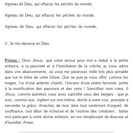
Agneau de Dieu, qui effacez les péchés du monde,
--> pardonnez nous,
Jésus Enfant.
Agneau de Dieu, qui effacez les péchés du monde,
--> exaucez nous,
Jésus Enfant.
Agneau de Dieu, qui effacez les péchés du monde,
--> ayez pitié de
nous Jésus Enfant.
V. Je me réjouirai en Dieu.
R. Et je tressaillirai en Jésus mon Sauveur.
Prions :
Divin Jésus, que votre amour pour moi a réduit à la petite
enfance, à la pauvreté et à l’humiliation de la crèche, je vous adore
dans vos abaissements, où vous me paraissez mille fois plus aimable
que sur le trône de votre Gloire. Que ne puis-je vous offrir, comme les
mages, l’or d’une ardente charité, l’encens d’une prière fervente, jointe
à la mortification des passions et des sens ! Sanctifiez mon cœur, ô
Jésus, comme autrefois vous avez sanctifié ceux des bergers ; que je
sois, comme eux, vigilent sur moi-même, docile à votre voix, prompte à
seconder la grâce. Arrachez de mon âme tout sentiment d’orgueil, de
souffrance, tout désir de richesse et de l’estime des créatures ; faites
moi participer à votre divine enfance, en me remplissant de douceur et
d’humilité. Amen.