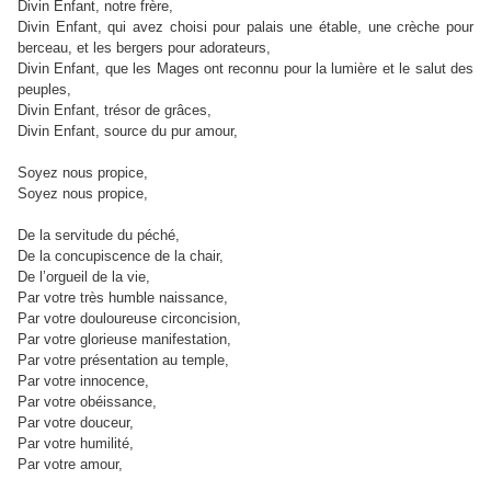
Divin Enfant, notre frère,
--> ayez pitié de nous.
Divin Enfant, qui avez choisi pour palais une étable, une crèche pour
berceau, et les bergers pour adorateurs,
--> ayez pitié de nous.
Divin Enfant, que les Mages ont reconnu pour la lumière et le salut des
peuples,
--> ayez pitié de nous.
Divin Enfant, trésor de grâces,
--> ayez pitié de nous.
Divin Enfant, source du pur amour,
--> ayez pitié de nous.
Soyez nous propice,
--> pardonnez nous Jésus Enfant.
Soyez nous propice,
--> exaucez nous Jésus Enfant.
De la servitude du péché,
--> délivrez nous Jésus Enfant.
De la concupiscence de la chair,
--> délivrez nous Jésus Enfant.
De l’orgueil de la vie,
--> délivrez nous Jésus Enfant.
Par votre très humble naissance,
--> délivrez nous Jésus Enfant.
Par votre douloureuse circoncision,
--> délivrez nous Jésus Enfant.
Par votre glorieuse manifestation,
--> délivrez nous Jésus Enfant.
Par votre présentation au temple,
--> délivrez nous Jésus Enfant.
Par votre innocence,
--> délivrez nous Jésus Enfant.
Par votre obéissance,
--> délivrez nous Jésus Enfant.
Par votre douceur,
--> délivrez nous Jésus Enfant.
Par votre humilité,
--> délivrez nous Jésus Enfant.
Par votre amour,
--> délivrez nous Jésus Enfant.