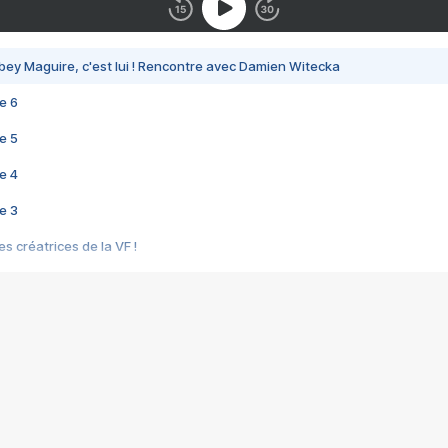
bey Maguire, c'est lui ! Rencontre avec Damien Witecka
e 6
e 5
e 4
e 3
s créatrices de la VF !
e 2
e 1
e Mektoub My Love arrive enfin ! Rencontre avec Shaïn Boumedine et Sal
i : après Toni en famille
elle réalise le bouleversant Dites lui que je l'aime