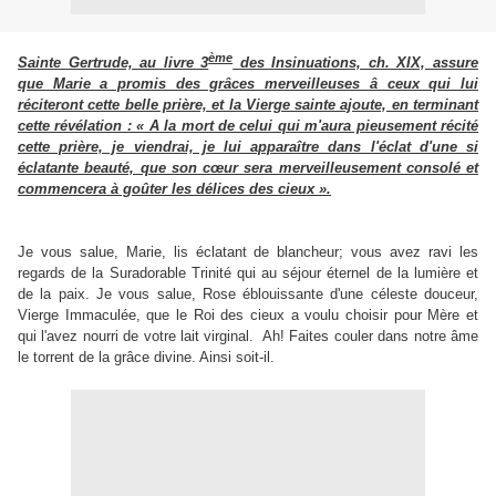
ème
Sainte Gertrude, au livre 3
des Insinuations, ch. XIX, assure
que Marie a promis des grâces merveilleuses â ceux qui lui
réciteront cette belle prière, et la Vierge sainte ajoute, en terminant
cette révélation : « A la mort de celui qui m'aura pieusement récité
cette prière, je viendrai, je lui apparaître dans l'éclat d'une si
éclatante beauté, que son cœur sera merveilleusement consolé et
commencera à goûter les délices des cieux ».
Je vous salue, Marie, lis éclatant de blancheur; vous avez ravi les
regards de la Suradorable Trinité qui au séjour éternel de la lumière et
de la paix. Je vous salue, Rose éblouissante d'une céleste douceur,
Vierge Immaculée, que le Roi des cieux a voulu choisir pour Mère et
qui l'avez nourri de votre lait virginal.
Ah! Faites couler dans notre âme
le torrent de la grâce divine. Ainsi soit-il.