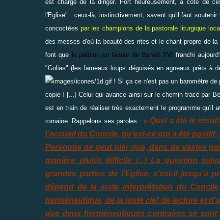
est chargé de la diriger. Fort heureusement, à côté de ces
l'Eglise" : ceux-là, instinctivement, savent qu'il faut soute
concoctées
par les champions de la pastorale liturgique loca
des messes d'où la beauté des rites et le chant propre de la l
font que
la pétition en faveur de Benoît XVI
franchi aujourd'
"Golias" (les fameaux loups déguisés en agneaux prêts à dév
! Si ça ce n'est pas un baromètre de p
copie ! [...] Celui qui avance ainsi sur le chemin tracé par B
est en train de réaliser très exactement le programme qu'il
« Quel a été le résul
romaine. Rappelons ses paroles :
l'accueil du Concile, qu'est-ce qui a été positif
Personne ne peut nier que, dans de vastes part
manière plutôt difficile (...) La question su
grandes parties de l'Eglise, s'est-il jusqu'à 
dépend de la juste interprétation du Concil
herméneutique, de la juste clef de lecture et d'
que deux herméneutiques contraires se sont t