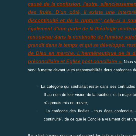
causé de la confusion, l'autre, silencieusemen
des fruits. D'un côté, il existe une interp
discontinuité et de la rupture"; celle-ci a 
également d'une partie de la théologie moderne.
renouveau dans la continuité de l'unique sujet
grandit dans le temps et qui se développe, res
de Dieu en marche. L'herméneutique de la dis
préconciliaire et Eglise post-conciliaire ».
Nous vo
servi à mettre devant leurs responsabilités deux catégories de
·
La catégorie qui souhaitait rester dans ses certitudes
II au nom de leur vision de la tradition, et la major
n'a jamais mis en œuvre;
·
La catégorie des fidèles - tous âges confondus 
continuité", de ce que le Concile a vraiment dit et 
Il y a fort à parier que ce sont surtout les fidèles de la seco