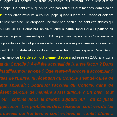
 "agités du bonnet" existent les fidèles qui forment les "Silencieux de
nir le pape. Ce sont ceux qu'on ne voit pas toujours aux messes dominicales
le,
mais qu'on retrouve autour du pape quand il vient en France et célèbre
iturgie romaine - le grégorien - ne sont pas bannis; ce sont ces fidèles qui
hui les 20.000 signatures en deux jours à peine, tandis que la pétition de
orer le pape), n'en est qu'à... 120 signatures depuis plus d'une semaine
opularité qui devrait pousser certains de nos évêques timorés à revoir leur
enoît XVI constate alors - s'il sait regarder les choses - que le Pape Benoît
 avait annoncé
lors de son tout premier discours
adressé en 2005 à la Curie
tat du Concile ? A-t-il été accueilli de la juste façon ? Dans
, insuffisant ou erroné ? Que reste-t-il encore à accomplir ?
ies de l'Eglise, la réception du Concile s'est déroulée de
ivante apparaît : pourquoi l'accueil du Concile, dans de
présent déroulé de manière aussi difficile ? Eh bien, tout
e ou - comme nous le dirions aujourd'hui - de sa juste
application. Les problèmes de la réception sont nés du fait
rouvées confrontées et sont entrées en conflit. L'une a