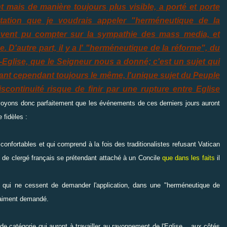
t mais de manière toujours plus visible, a porté et porte
rétation que je voudrais appeler "herméneutique de la
souvent pu compter sur la sympathie des mass media, et
 D'autre part, il y a l' "herméneutique de la réforme", du
-Eglise, que le Seigneur nous a donné; c'est un sujet qui
tant cependant toujours le même, l'unique sujet du Peuple
continuité risque de finir par une rupture entre Eglise
yons donc parfaitement que les événements de ces derniers jours auront
 fidèles :
 confortables et qui comprend à la fois des traditionalistes refusant Vatican
ité de clergé français se prétendant attaché à un Concile
que dans les faits
il
- qui ne cessent de demander l'application, dans une "herméneutique de
vraiment demandé.
nde catégorie qui auront à travailler au rayonnement de l'Eglise... aux côtés