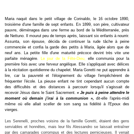
Maria naquit dans le petit village de Corinaldo, le 16 octobre 1890,
troisième d'une famille de sept enfants. En 1899, son père, cultivateur
pauvre, déménagea dans une ferme au bord de la Méditerranée, près
de Nettuno. Il mourut peu de temps après, laissant six enfants à nourrir.
Assunta, son épouse, décida de continuer la rude tâche à peine
commencée et confia la garde des petits à Maria, âgée alors que de
neuf ans. La petite fille d'une maturité précoce devint très vite une
parfaite ménagère.
Le jour de la Fête-Dieu,
elle communia pour la
première fois avec une ferveur angélique. Elle s'appliquait avec délices
à la récitation quotidienne du chapelet. Maria Goretti ne put apprendre à
lire, car la pauvreté et l'éloignement du village l'empêchèrent de
fréquenter l'école. La pieuse enfant ne tint cependant aucun compte
des difficultés et des distances à parcourir lorsqu'il s'agissait de
recevoir Jésus dans le Saint Sacrement.
« Je puis à peine attendre le
moment où demain j'irai à la communion »,
dit-elle l'après-midi
même où elle allait sceller de son sang sa fidélité à l'Epoux des
vierges.
Les Serenelli, proches voisins de la famille Goretti, étaient des gens
serviables et honnêtes, mais leur fils Alessandro se laissait entraîner
par des camarades corrompus et des lectures pernicieuses. Il venait