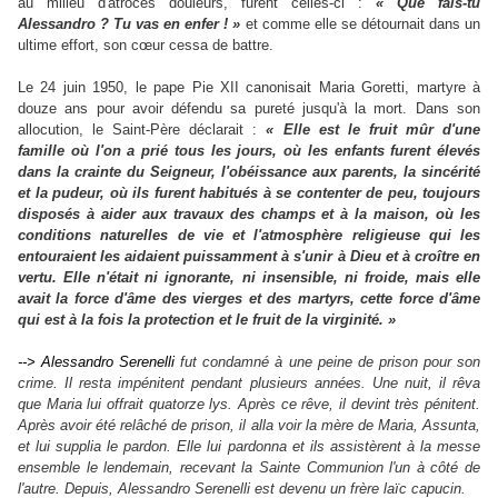
au milieu d'atroces douleurs, furent celles-ci :
« Que fais-tu
Alessandro ? Tu vas en enfer ! »
et comme elle se détournait dans un
ultime effort, son cœur cessa de battre.
Le 24 juin 1950, le pape Pie XII canonisait Maria Goretti, martyre à
douze ans pour avoir défendu sa pureté jusqu'à la mort. Dans son
allocution, le Saint-Père déclarait :
« Elle est le fruit mûr d'une
famille où l'on a prié tous les jours, où les enfants furent élevés
dans la crainte du Seigneur, l'obéissance aux parents, la sincérité
et la pudeur, où ils furent habitués à se contenter de peu, toujours
disposés à aider aux travaux des champs et à la maison, où les
conditions naturelles de vie et l'atmosphère religieuse qui les
entouraient les aidaient puissamment à s'unir à Dieu et à croître en
vertu. Elle n'était ni ignorante, ni insensible, ni froide, mais elle
avait la force d'âme des vierges et des martyrs, cette force d'âme
qui est à la fois la protection et le fruit de la virginité. »
--> Alessandro Serenelli
fut condamné à une peine de prison pour son
crime. Il resta impénitent pendant plusieurs années. Une nuit, il rêva
que Maria lui offrait quatorze lys. Après ce rêve, il devint très pénitent.
Après avoir été relâché de prison, il alla voir la mère de Maria, Assunta,
et lui supplia le pardon. Elle lui pardonna et ils assistèrent à la messe
ensemble le lendemain, recevant la Sainte Communion l'un à côté de
l'autre. Depuis, Alessandro Serenelli est devenu un frère laïc capucin.