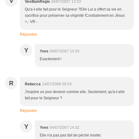
V
VexillumRegis
04/07/2007 13:33
Qu'a-t-elle fait pour le Seigneur ?Elle Lui a offert sa vie en
sacrifice pour préserver sa virginité !Cordialement en Jésus
+,- VR -
Répondre
Y
Yves
04/07/2007 14:33
Exactement !
R
Rebecca
14/07/2006 00:54
J'espère un jour devenir comme elle. Seulement, qu'a-t-elle
fait pour le Seigneur ?
Répondre
Y
Yves
04/07/2007 14:32
Elle n'a pas pas fait de péché mortel.