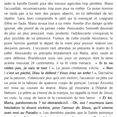
aider la famille Goretti pour des travaux agricoles trop pénibles. Maria
l'accueillait, reconnaissante, trop pure pour se méfier. Ce jeune homme
ne tarda pas à lui tenir des propos abjects, en lui défendant de les
répéter. Sans bien comprendre le péril qui la menaçait et craignant
d'être en faute, Maria avoua tout à sa mère. Avertie d'un danger qu'elle
ignorait, elle promit de ne jamais céder.
Alessandro Serenelli devenait
de plus en plus pressant, mais prudente, l'adolescente s'esquivait le
plus possible de sa présence. Furieux de cette sourde résistance, le
jeune homme guettait le départ de la mère pour pouvoir réaliser ses
desseins pervers. L'occasion tant attendue se présenta le matin du 6
juillet. Alessandro se précipita brutalement sur Maria, alors seule et
sans défense. Brandissant sous ses yeux un poinçon dont la lame
acérée mesurait 24 centimètres, il lui fit cette menace :
« Si tu ne
cèdes pas, je vais te tuer ! ».
La jeune chrétienne s'écria :
« Non
! c'est un péché, Dieu le défend ! Vous iriez en enfer ! ».
Déchaîné
par la passion, n'obéissant plus qu'à son instinct, l'assassin se jette sur
sa proie et la laboure de quatorze coups de poinçon.
Lorsqu' Assunta
est mise au courant du drame, Maria git mourante à l'hôpital de
Nettuno. Le prêtre au chevet de la martyre, lui rappelle la mort de Jésus
en croix, le coup de lance et la conversion du bon larron :
« Et toi,
Maria, pardonnes-tu ? lui demanda-t-il. - Oh, oui ! murmura sans
hésitation la douce victime, pour l'amour de Jésus, qu'il vienne
avec moi au Paradis ».
Les dernières paroles que la Sainte prononça