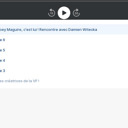
bey Maguire, c'est lui ! Rencontre avec Damien Witecka
e 6
e 5
e 4
e 3
s créatrices de la VF !
e 2
e 1
e Mektoub My Love arrive enfin ! Rencontre avec Shaïn Boumedine et Sal
i : après Toni en famille