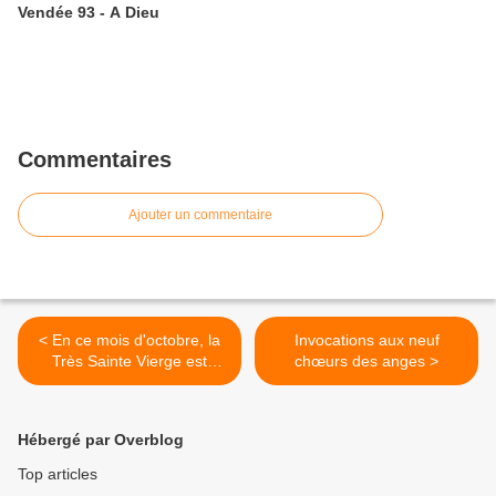
Vendée 93 - A Dieu
Commentaires
Ajouter un commentaire
< En ce mois d'octobre, la
Invocations aux neuf
Très Sainte Vierge est
chœurs des anges >
venue nous apporter l'arme
la plus puissante contre le
démon après le Saint-
Hébergé par Overblog
Sacrifice de la Messe : le
Rosaire !
Top articles