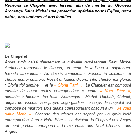
Récitons ce Chapelet avec ferveur, afin de mériter du Glorieux
Archange Saint Michel une protection spéciale pour l'Eglise, notre
patrie, nous-mêmes et nos familles...
Le Chapelet :
Après avoir baisé pieusement la médaille représentant Saint Michel
Archange terrassant le Dragon, on récite le « Deus in adjutorium.
Intende laborantium. Ad doloris remedieum. Festina in auxilium. Ut
chorus noster psaltere.
Possit et laudes dicere. Tibi, christe, rex gloriae
; Gloria tibi domine. » et le
« Gloria Patri ».
Le Chapelet est composé
ensuite de quatre grains correspondant à quatre
« Notre Père »,
destinés à honorer les trois Archanges : Michel, Raphaël, Gabriel,
auquel on associe son propre ange gardien. Le corps du chapelet est
composé de neuf fois trois grains correspondant chacun à un
« Je vous
salue Marie ».
Chacune des triades est séparé par un grain isolé
correspondant à un « Notre Père ». La division du Chapelet des Anges
en neuf parties correspond à la hiérarchie des Neuf Chœurs des
Anges.