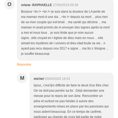
O
orlane -RAPHAELLE
27/04/2019 09:38
Bonjour <br /> <br /> je suis dans la douleur de LA perte de
ma maman mort d une sla ...<br /> depuis sa mort ... plus rien
de va mon couple qui est brisé .. ma santé qui décline ... ma
maman m avait promis de m envoyer des signes après la mort
a moi et nous tous .. je suis triste que je voie aucun
signe...elle croyait en l église de dieu mais en nous ... elle
aimait les mystères de l univers et dieu etait toute sa vie... n
ayant pas recu depuis nov 2017 e signe ... ma foi s 'éloigne ...
je souffre beaucoup
Répondre
M
michel
03/04/2020 18:53
bjour,, c'est tjrs difficile de faire le deuil d'un être cher.
On ne doit pas perdre sa foi.. Déjà demander une
messe pour le repos de son âme. Rencontrer un
père et surtout ne pas hésiter à suivre des
enseignements mises en place par les paroisses qui
nous aident beaucoup. En ce temps de carême,
participer au chemin de croix fait partie de notre