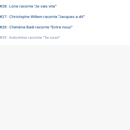
28 : Lorie raconte "Je vais vite"
#27 : Christophe Willem raconte "Jacques a dit"
#26 : Chimène Badi raconte "Entre nous"
#25 : Indochine raconte "3e sexe"
#24 : Zaho raconte "C'est chelou"
#23 : Patrick Bruel raconte "Au café des délices"
#22 : Kyo raconte "Le chemin"
#21 : Nolwenn Leroy raconte "Cassé"
#20 : Patrick Hernandez raconte "Born to be alive"
#19 : Lorie raconte "Près de moi"
#18 : Michael Jones raconte "A nos actes manqués" (avec Jean-Jacque
#17 : Khaled raconte "Aïcha"