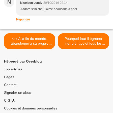
N
Nicolson Lundy
20/10/2016 02:14
J’adore st michel, j'aime beaucoup a prier
Répondre
< « A la fin du monde,
Pourquoi faut-il égrener
abandonné à sa propre
notre chapelet tous les
force et condamné à périr
jours ? >
dans le supplice final, il
combattra contre
Hébergé par Overblog
l’Archange Michel » (Saint
Grégoire le Grand)
Top articles
Pages
Contact
Signaler un abus
C.G.U.
Cookies et données personnelles