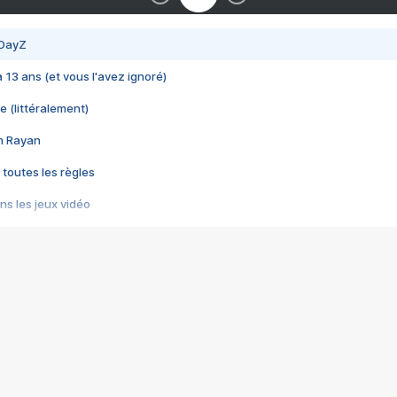
 DayZ
 a 13 ans (et vous l'avez ignoré)
e (littéralement)
im Rayan
 toutes les règles
s les jeux vidéo
us choquant de Rockstar ? - Le scandale BULLY
e plus moche de Steam
du RÊVE tourne au CAUCHEMAR
pendant 8 heures
it… à tort
umiliés par un jeu vidéo