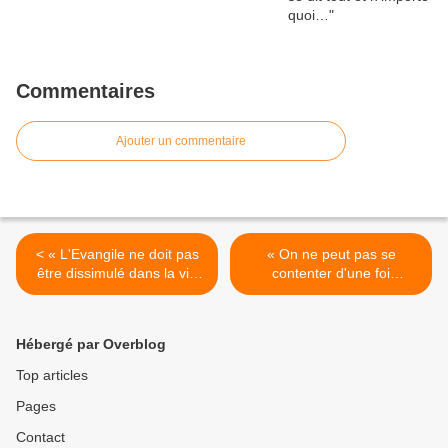
Commentaires
Ajouter un commentaire
< « L'Evangile ne doit pas
« On ne peut pas se
être dissimulé dans la vie
contenter d'une foi
privée » (Jean-Paul II)
médiocre » (Couple à
l'Opus Dei) >
Hébergé par Overblog
Top articles
Pages
Contact