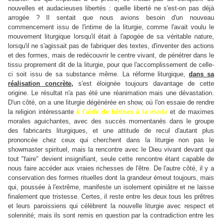
nouvelles et audacieuses libertés : quelle liberté ne s'est-on pas déjà
arrogée ? Il sentait que nous avions besoin d'un nouveau
commencement issu de l'intime de la liturgie, comme l'avait voulu le
mouvement liturgique lorsqu'il était à l'apogée de sa véritable nature,
lorsqu'il ne s'agissait pas de fabriquer des textes, d'inventer des actions
et des formes, mais de redécouvrir le centre vivant, de pénétrer dans le
tissu proprement dit de la liturgie, pour que l'accomplissement de celle-
ci soit issu de sa substance même. La réforme liturgique,
dans sa
réalisation concrète,
s'est éloignée toujours davantage de cette
origine. Le résultat n'a pas été une réanimation mais une dévastation.
D'un côté, on a une liturgie dégénérée en show, où l'on essaie de rendre
la religion intéressante
à l'aide de bêtises à la mode
et de maximes
morales aguichantes, avec des succès momentanés dans le groupe
des fabricants liturgiques, et une attitude de recul d'autant plus
prononcée chez ceux qui cherchent dans la liturgie non pas le
showmaster spirituel, mais la rencontre avec le Dieu vivant devant qui
tout "faire" devient insignifiant, seule cette rencontre étant capable de
nous faire accéder aux vraies richesses de l'être. De l'autre côté, il y a
conservation des formes rituelles dont la grandeur émeut toujours, mais
qui, poussée à l'extrême, manifeste un isolement opiniâtre et ne laisse
finalement que tristesse. Certes, il reste entre les deux tous les prêtres
et leurs paroissiens qui célèbrent la nouvelle liturgie avec respect et
solennité; mais ils sont remis en question par la contradiction entre les