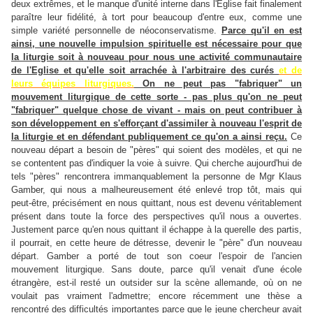
deux extrêmes, et le manque d'unité interne dans l'Eglise fait finalement
paraître leur fidélité, à tort pour beaucoup d'entre eux, comme une
simple variété personnelle de néoconservatisme.
Parce qu'il en est
ainsi, une nouvelle impulsion spirituelle est nécessaire pour que
la liturgie soit à nouveau pour nous une activité communautaire
de l'Eglise et qu'elle soit arrachée à l'arbitraire des curés
et de
leurs équipes liturgiques.
On ne peut pas "fabriquer" un
mouvement liturgique de cette sorte - pas plus qu'on ne peut
"fabriquer" quelque chose de vivant - mais on peut contribuer à
son développement en s'efforçant d'assimiler à nouveau l'esprit de
la liturgie et en défendant publiquement ce qu'on a ainsi reçu.
Ce
nouveau départ a besoin de "pères" qui soient des modèles, et qui ne
se contentent pas d'indiquer la voie à suivre. Qui cherche aujourd'hui de
tels "pères" rencontrera immanquablement la personne de Mgr Klaus
Gamber, qui nous a malheureusement été enlevé trop tôt, mais qui
peut-être, précisément en nous quittant, nous est devenu véritablement
présent dans toute la force des perspectives qu'il nous a ouvertes.
Justement parce qu'en nous quittant il échappe à la querelle des partis,
il pourrait, en cette heure de détresse, devenir le "père" d'un nouveau
départ. Gamber a porté de tout son coeur l'espoir de l'ancien
mouvement liturgique. Sans doute, parce qu'il venait d'une école
étrangère, est-il resté un outsider sur la scène allemande, où on ne
voulait pas vraiment l'admettre; encore récemment une thèse a
rencontré des difficultés importantes parce que le jeune chercheur avait