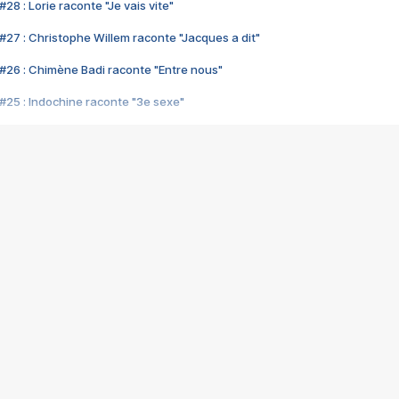
28 : Lorie raconte "Je vais vite"
#27 : Christophe Willem raconte "Jacques a dit"
#26 : Chimène Badi raconte "Entre nous"
#25 : Indochine raconte "3e sexe"
#24 : Zaho raconte "C'est chelou"
#23 : Patrick Bruel raconte "Au café des délices"
#22 : Kyo raconte "Le chemin"
#21 : Nolwenn Leroy raconte "Cassé"
#20 : Patrick Hernandez raconte "Born to be alive"
#19 : Lorie raconte "Près de moi"
#18 : Michael Jones raconte "A nos actes manqués" (avec Jean-Jacque
#17 : Khaled raconte "Aïcha"
#16 : Corneille raconte "Parce qu'on vient de loin"