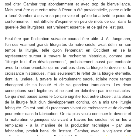
osé citer Gamber trop abondamment et avec trop de bienveillance.
Mais peut-être que cette mise à l'écart a été providentielle, parce qu'elle
a forcé Gamber à suivre sa propre voie et qu'elle lui a évité le poids du
conformisme. Il est difficile d'exprimer en peu de mots ce qui, dans la
querelle des liturgistes, est vraiment essentiel et ce qui ne l'est pas.
Peut-être que l'indication suivante pourrait être utile. J. A. Jungmann,
l'un des vraiment grands liturgistes de notre siècle, avait défini en son
temps la liturgie, telle qu'on l'entendait en Occident en se la
représentant surtout à travers la recherche historique, comme une
"liturgie fruit d'un développement"; probablement aussi par contraste
avec la notion orientale qui ne voit pas dans la liturgie le devenir et la
croissance historiques, mais seulement le reflet de la liturgie éternelle,
dont la lumière, à travers le déroulement sacré, éclaire notre temps
changeant de sa beauté et de sa grandeur immuables. Les deux
conceptions sont légitimes et ne sont en définitive pas inconciliables.
Ce qui s'est passé après le Concile signifie tout autre chose : à la place
de la liturgie fruit d'un développement continu, on a mis une liturgie
fabriquée. On est sorti du processus vivant de croissance et de devenir
pour entrer dans la fabrication. On n'a plus voulu continuer le devenir et
la maturation organiques du vivant à travers les siècles, et on les a
remplacés - à la manière de la production technique - par une
fabrication, produit banal de l'instant. Gamber, avec la vigilance d'un