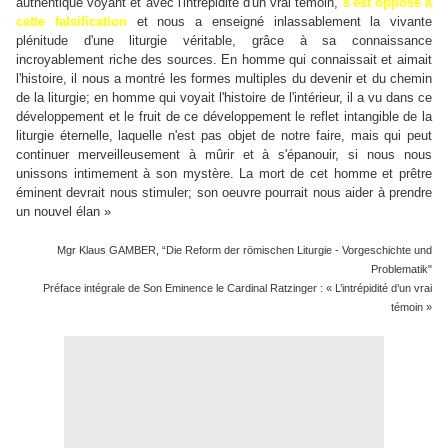
authentique voyant et avec l'intrépidité d'un vrai témoin,
s'est opposé à
cette falsification
et nous a enseigné inlassablement la vivante
plénitude d'une liturgie véritable, grâce à sa connaissance
incroyablement riche des sources. En homme qui connaissait et aimait
l'histoire, il nous a montré les formes multiples du devenir et du chemin
de la liturgie; en homme qui voyait l'histoire de l'intérieur, il a vu dans ce
développement et le fruit de ce développement le reflet intangible de la
liturgie éternelle, laquelle n'est pas objet de notre faire, mais qui peut
continuer merveilleusement à mûrir et à s'épanouir, si nous nous
unissons intimement à son mystère. La mort de cet homme et prêtre
éminent devrait nous stimuler; son oeuvre pourrait nous aider à prendre
un nouvel élan »
Mgr Klaus GAMBER, “Die Reform der römischen Liturgie - Vorgeschichte und
Problematik"
Préface intégrale de Son Eminence le Cardinal Ratzinger : « L’intrépidité d’un vrai
témoin »