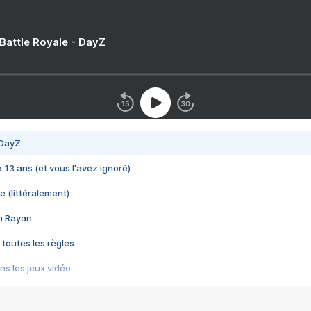
 Battle Royale - DayZ
 DayZ
 a 13 ans (et vous l'avez ignoré)
e (littéralement)
im Rayan
 toutes les règles
s les jeux vidéo
us choquant de Rockstar ? - Le scandale BULLY