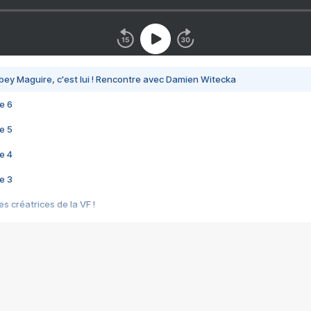
bey Maguire, c'est lui ! Rencontre avec Damien Witecka
e 6
e 5
e 4
e 3
s créatrices de la VF !
e 2
e 1
e Mektoub My Love arrive enfin ! Rencontre avec Shaïn Boumedine et Sal
i : après Toni en famille