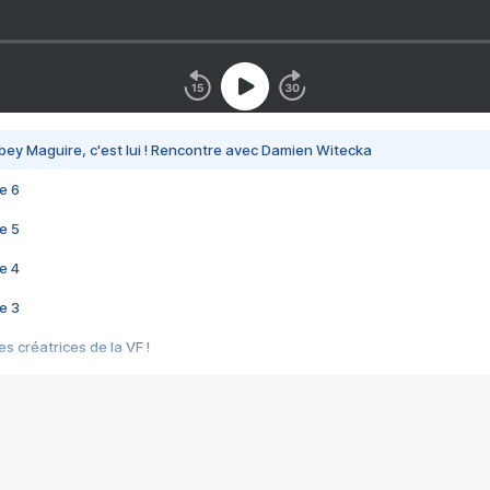
bey Maguire, c'est lui ! Rencontre avec Damien Witecka
e 6
e 5
e 4
e 3
s créatrices de la VF !
e 2
e 1
e Mektoub My Love arrive enfin ! Rencontre avec Shaïn Boumedine et Sal