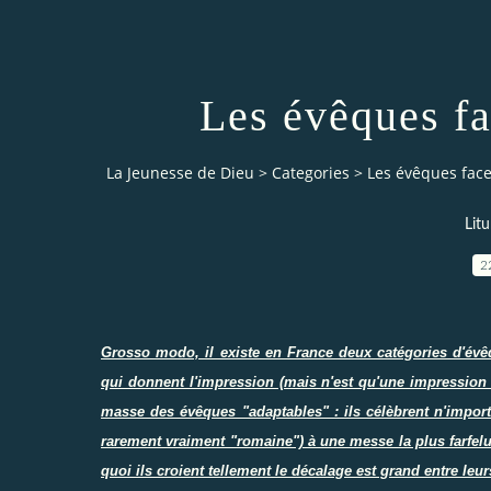
Les évêques fa
La Jeunesse de Dieu
>
Categories
>
Les évêques face
Litu
2
Grosso modo, il existe en France deux catégories d'évê
qui donnent l'impression (mais n'est qu'une impression ?)
masse des évêques "adaptables" : ils célèbrent n'impor
rarement vraiment "romaine") à une messe la plus farfelue
quoi ils croient tellement le décalage est grand entre leu