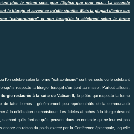
'ont plus le même sens pour l'Eglise que pour eux... La seconde
t la liturgie et savent ce qu'elle signifie. Mais la plupart d'entre eux
rme "extraordinaire" et non lorsqu'ils la célèbrent selon la forme
 où l'on célèbre selon la forme "extraordinaire" sont les seuls où le célébrant
orsqu'ils respecte la liturgie, lorsqu'il s'en tient au missel. Partout ailleurs,
iturgie restaurée à la suite de Vatican II,
le prêtre qui respecte la forme
née de laïcs bornés - généralement peu représentatifs de la communauté
nner à la célébration eucharistique. Les fidèles attachés à la liturgie devront
 sachant qu'ils font ce qu'ils peuvent dans un contexte qui ne leur est pas
les encore en raison du poids exercé par la Conférence épiscopale, laquelle