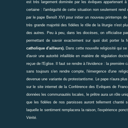
est très largement dominée par les évêques appartenant à
certaine : l'ambiguïté de cette situation non seulement rend di
par le pape Benoît XVI pour initier un nouveau printemps de 
très grande majorité des fidèles le rôle de la liturgie n'est p
des autres. Peu à peu, dans les diocèses, on officialise p
permettant de savoir exactement sur quoi doit porter la 
catholique d'ailleurs).
Dans cette nouvelle religiosité qui se
d'avoir une autorité infaillible en matière de régulation doct
reçue de l'Eglise. Il faut se rendre à l'évidence : la première 
sans toujours s'en rendre compte, l'émergence d'une relig
devenue une variante du protestantisme. Le pape n'aura plus 
sur le site internet de la Conférence des Evêques de France)
données les communautés locales, le prêtre aura un rôle uniq
que les fidèles de nos paroisses auront tellement chanté se
laquelle le sentiment remplacera la raison, l'expérience pon
Vérité.