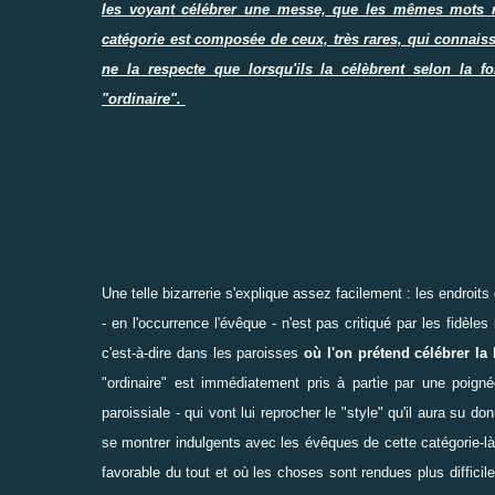
les voyant célébrer une messe, que les mêmes mots n
catégorie est composée de ceux, très rares, qui connaissen
ne la respecte que lorsqu'ils la célèbrent selon la fo
"ordinaire".
Une telle bizarrerie s'explique assez facilement : les endroits
- en l'occurrence l'évêque - n'est pas critiqué par les fidèles l
c'est-à-dire dans les paroisses
où l'on prétend célébrer la l
"ordinaire" est immédiatement pris à partie par une poig
paroissiale - qui vont lui reprocher le "style" qu'il aura su do
se montrer indulgents avec les évêques de cette catégorie-là,
favorable du tout et où les choses sont rendues plus diffici