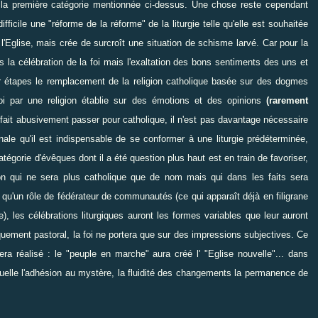
 la première catégorie mentionnée ci-dessus. Une chose reste cependant
fficile une "réforme de la réforme" de la liturgie telle qu'elle est souhaitée
l'Eglise, mais crée de surcroît une situation de schisme larvé. Car pour la
lus la célébration de la foi mais l'exaltation des bons sentiments des uns et
ar étapes le remplacement de la religion catholique basée sur des dogmes
foi par une religion établie sur des émotions et des opinions
(rarement
 fait abusivement passer pour catholique, il n'est pas davantage nécessaire
rinale qu'il est indispensable de se conformer à une liturgie prédéterminée,
catégorie d'évêques dont il a été question plus haut est en train de favoriser,
ion qui ne sera plus catholique que de nom mais qui dans les faits sera
qu'un rôle de fédérateur de communautés (ce qui apparaît déjà en filigrane
, les célébrations liturgiques auront les formes variables que leur auront
uement pastoral, la foi ne portera que sur des impressions subjectives. Ce
ra réalisé : le "peuple en marche" aura créé l' "Eglise nouvelle"... dans
ctuelle l'adhésion au mystère, la fluidité des changements la permanence de