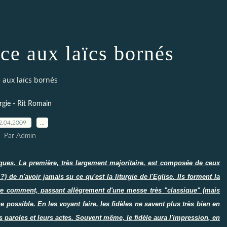
ce aux laïcs bornés
 aux laïcs bornés
rgie - Rit Romain
2.04.2009
…
Par Admin
ques. La première, très largement majoritaire, est composée de ceux
 de n'avoir jamais su ce qu'est la liturgie de l'Eglise. Ils forment la
te comment, passant allègrement d'une messe très "classique" (mais
 possible. En les voyant faire, les fidèles ne savent plus très bien en
rs paroles et leurs actes. Souvent même, le fidèle aura l'impression, en