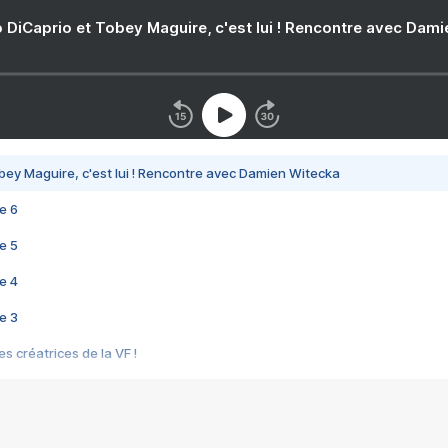
 DiCaprio et Tobey Maguire, c'est lui ! Rencontre avec Dam
bey Maguire, c'est lui ! Rencontre avec Damien Witecka
e 6
e 5
e 4
e 3
s créatrices de la VF !
e 2
e 1