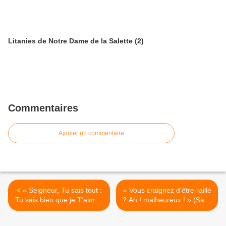
Litanies de Notre Dame de la Salette (2)
Commentaires
Ajouter un commentaire
< « Seigneur, Tu sais tout :
« Vous craignez d'être raillé
Tu sais bien que je T'aime !
? Ah ! malheureux ! » (Saint
», par Saint Augustin
Curé d’Ars) >