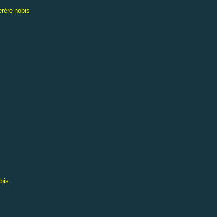
erère nobis
obis