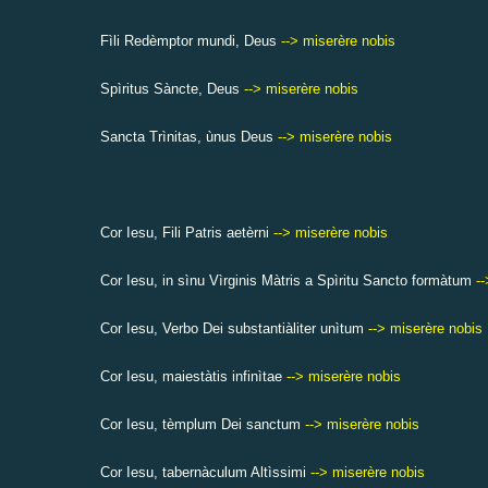
Fìli Redèmptor mundi, Deus
--> miserère nobis
Spìritus Sàncte, Deus
--> miserère nobis
Sancta Trìnitas, ùnus Deus
--> miserère nobis
Cor Iesu, Fili Patris aetèrni
--> miserère nobis
Cor Iesu, in sìnu Vìrginis Màtris a Spìritu Sancto formàtum
-
Cor Iesu, Verbo Dei substantiàliter unìtum
--> miserère nobis
Cor Iesu, maiestàtis infinìtae
--> miserère nobis
Cor Iesu, tèmplum Dei sanctum
--> miserère nobis
Cor Iesu, tabernàculum Altìssimi
--> miserère nobis