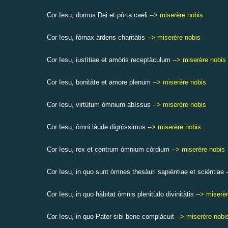
Cor Iesu, domus Dei et pòrta caeli
--> miserère nobis
Cor Iesu, fòrnax àrdens charitàtis
--> miserère nobis
Cor Iesu, iustìtiae et amòris receptàculum
--> miserère nobis
Cor Iesu,
bonitàte et amore plenum
--> miserère nobis
Cor Iesu, virtùtum òmnium abìssus
--> miserère nobis
Cor Iesu, òmni làude dignìssimus
--> miserère nobis
Cor Iesu, rex et centrum òmnium còrdium
--> miserère nobis
Cor Iesu, in quo sunt òmnes thesàuri sapiéntiae et sciéntiae
Cor Iesu, in quo hàbitat òmnis plenitùdo divinitàtis
--> miserè
Cor Iesu, in quo Pater sibi bene complàcuit
--> miserère nobi