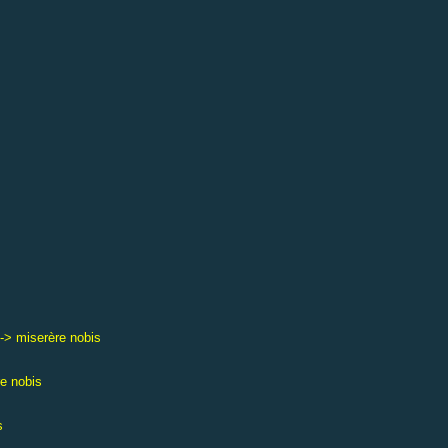
--> miserère nobis
re nobis
s