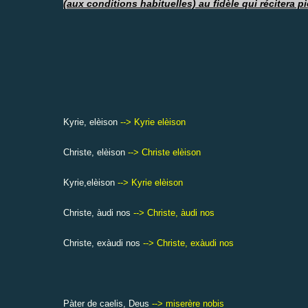
(aux conditions habituelles) au fidèle qui récitera p
Kyrie, elèison
--> Kyrie elèison
Christe, elèison
--> Christe elèison
Kyrie,
elèison
--> Kyrie elèison
Christe, àudi nos
--> Christe, àudi nos
Christe, exàudi nos
--> Christe, exàudi nos
Pàter de caelis, Deus
--> miserère nobis