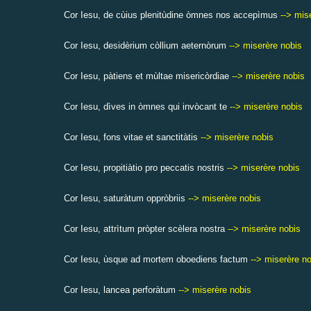
Cor Iesu, de cùius plenitùdine òmnes nos accepìmus
--> mis
Cor Iesu, desidèrium còllium aeternòrum
--> miserère nobis
Cor Iesu,
pàtiens et mùltae misericòrdiae
--> miserère nobis
Cor Iesu, dìves in òmnes qui invòcant te
--> miserère nobis
Cor Iesu, fons vitae et sanctitàtis
--> miserère nobis
Cor Iesu, propitiàtio pro peccatis nostris
--> miserère nobis
Cor Iesu, saturàtum oppròbriis
--> miserère nobis
Cor Iesu, attrìtum pròpter scèlera nostra
--> miserère nobis
Cor Iesu, ùsque ad mortem oboediens factum
--> miserère n
Cor Iesu, lancea perforàtum
--> miserère nobis