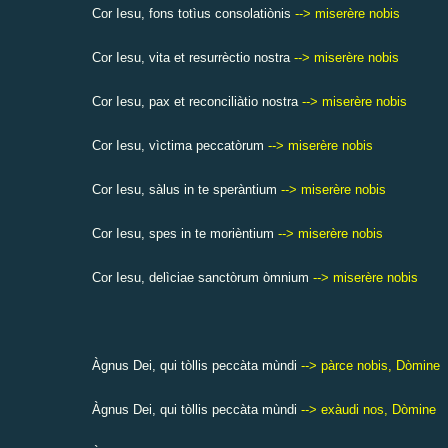
Cor Iesu, fons totìus consolatiònis
--> miserère nobis
Cor Iesu, vita et resurrèctio nostra
--> miserère nobis
Cor Iesu, pax et reconciliàtio nostra
--> miserère nobis
Cor Iesu, vìctima peccatòrum
--> miserère nobis
Cor Iesu, sàlus in te speràntium
--> miserère nobis
Cor Iesu, spes in te morièntium
--> miserère nobis
Cor Iesu,
delìciae sanctòrum òmnium
--> miserère nobis
Àgnus Dei, qui tòllis peccàta mùndi
--> pàrce nobis, Dòmine
Àgnus Dei, qui tòllis peccàta mùndi
--> exàudi nos, Dòmine