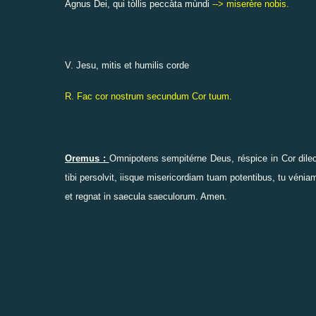
Àgnus Dei, qui tòllis peccàta mùndi
--> miserère nobis.
V. Jesu, mitis et humilis corde
R. Fac cor nostrum secundum Cor tuum.
Oremus :
Omnipotens sempitérne Deus, réspice in Cor dilecti
tibi persolvit, iisque misericordiam tuam potentibus, tu vénia
et regnat in saecula saeculorum. Amen.