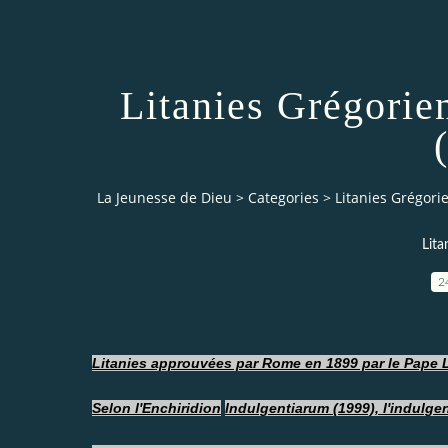
Litanies Grégorie
La Jeunesse de Dieu
>
Categories
>
Litanies Grégori
Lita
2
Litanies approuvées par Rome en 1899 par le Pape 
Selon
l'Enchiridion
Indulgentiarum
(1999), l'indulge