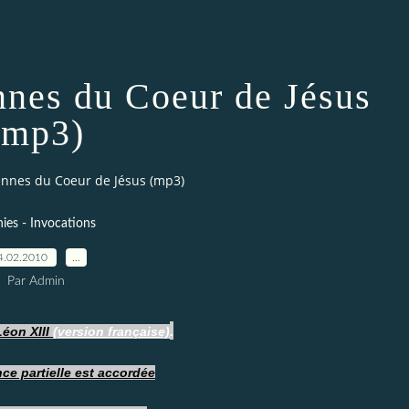
nnes du Coeur de Jésus
(mp3)
ennes du Coeur de Jésus (mp3)
nies - Invocations
4.02.2010
…
Par Admin
.
Léon XIII
(version française)
nce partielle est accordée