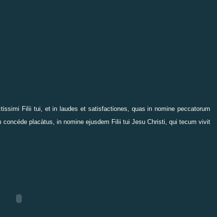
ssimi Filii tui, et in laudes et satisfactiones, quas in nomine peccatorum
m concéde placàtus, in nomine ejusdem Filii tui Jesu Christi, qui tecum vivit