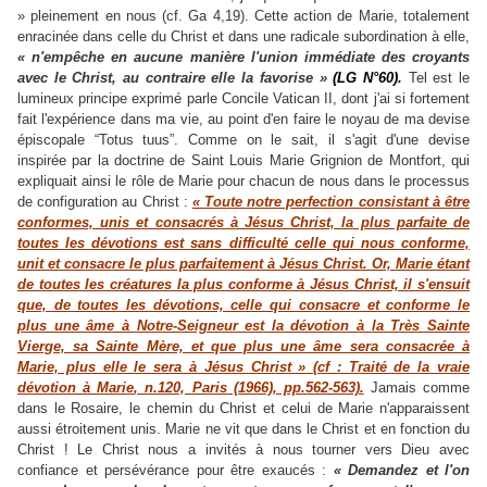
» pleinement en nous (cf. Ga 4,19). Cette action de Marie, totalement
enracinée dans celle du Christ et dans une radicale subordination à elle,
« n'empêche en aucune manière l'union immédiate des croyants
avec le Christ, au contraire elle la favorise »
(LG N°60).
Tel est le
lumineux principe exprimé parle Concile Vatican II, dont j'ai si fortement
fait l'expérience dans ma vie, au point d'en faire le noyau de ma devise
épiscopale “Totus tuus”. Comme on le sait, il s'agit d'une devise
inspirée par la doctrine de Saint Louis Marie Grignion de Montfort, qui
expliquait ainsi le rôle de Marie pour chacun de nous dans le processus
de configuration au Christ :
« Toute notre perfection consistant à être
conformes, unis et consacrés à Jésus Christ, la plus parfaite de
toutes les dévotions est sans difficulté celle qui nous conforme,
unit et consacre le plus parfaitement à Jésus Christ. Or, Marie étant
de toutes les créatures la plus conforme à Jésus Christ, il s'ensuit
que, de toutes les dévotions, celle qui consacre et conforme le
plus une âme à Notre-Seigneur est la dévotion à la Très Sainte
Vierge, sa Sainte Mère, et que plus une âme sera consacrée à
Marie, plus elle le sera à Jésus Christ » (cf :
Traité de la vraie
dévotion à Marie
, n.120, Paris (1966), pp.562-563).
Jamais comme
dans le Rosaire, le chemin du Christ et celui de Marie n'apparaissent
aussi étroitement unis. Marie ne vit que dans le Christ et en fonction du
Christ ! Le Christ nous a invités à nous tourner vers Dieu avec
confiance et persévérance pour être exaucés :
« Demandez et l'on