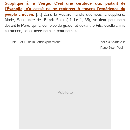
Supplique à la Vierge. C'est une certitude qui, partant de
l'Évangile, n'a cessé de se renforcer à travers l'expérience du
peuple chrétien.
[…] Dans le Rosaire, tandis que nous la supplions,
Marie, Sanctuaire de l'Esprit Saint (cf. Lc 1, 35), se tient pour nous
devant le Père, qui l'a comblée de grâce, et devant le Fils, qu'elle a mis
au monde, priant avec nous et pour nous ».
N°15 et 16 de la Lettre Apostolique
"Rosarium Virginis Mariae",
par Sa Sainteté le
Pape Jean-Paul II
Publicité