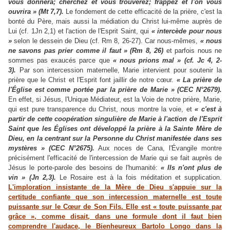
vous donnera; cherchez et vous trouverez; frappez et l'on vous
ouvrira » (Mt 7,7).
Le fondement de cette efficacité de la prière, c'est la
bonté du Père, mais aussi la médiation du Christ lui-même auprès de
Lui (cf. 1Jn 2,1) et l'action de l'Esprit Saint, qui
« intercède pour nous
»
selon le dessein de Dieu (cf. Rm 8, 26-27). Car nous-mêmes,
« nous
ne savons pas prier comme il faut » (Rm 8, 26)
et parfois nous ne
sommes pas exaucés parce que
« nous prions mal » (cf. Jc 4, 2-
3).
Par son intercession maternelle, Marie intervient pour soutenir la
prière que le Christ et l'Esprit font jaillir de notre cœur.
« La prière de
l'Église est comme portée par la prière de Marie »
(CEC
N°2679).
En effet, si Jésus, l'Unique Médiateur, est la Voie de notre prière, Marie,
qui est pure transparence du Christ, nous montre la voie, et
« c'est à
partir de cette coopération singulière de Marie à l'action de l'Esprit
Saint que les Églises ont développé la prière à la Sainte Mère de
Dieu, en la centrant sur la Personne du Christ manifestée dans ses
mystères » (CEC N°2675).
Aux noces de Cana, l'Évangile montre
précisément l'efficacité de l'intercession de Marie qui se fait auprès de
Jésus le porte-parole des besoins de l'humanité:
« Ils n'ont plus de
vin » (Jn 2,3).
Le Rosaire est à la fois méditation et supplication.
L'imploration insistante de la Mère de Dieu s'appuie sur la
certitude confiante que son intercession maternelle est toute
puissante
sur le Cœur de Son Fils.
Elle est « toute puissante par
grâce », comme disait, dans une formule dont il faut bien
comprendre l'audace, le Bienheureux Bartolo Longo dans la