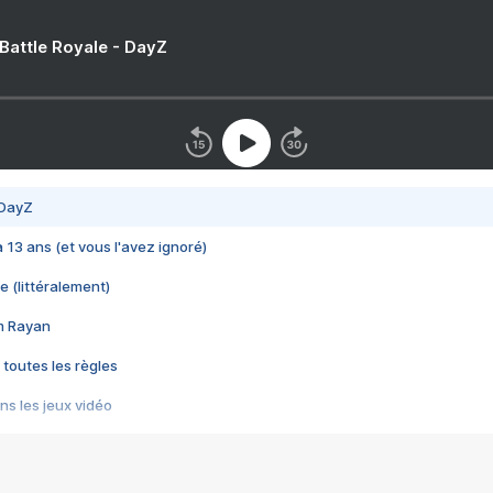
 Battle Royale - DayZ
 DayZ
 a 13 ans (et vous l'avez ignoré)
e (littéralement)
im Rayan
 toutes les règles
s les jeux vidéo
us choquant de Rockstar ? - Le scandale BULLY
e plus moche de Steam