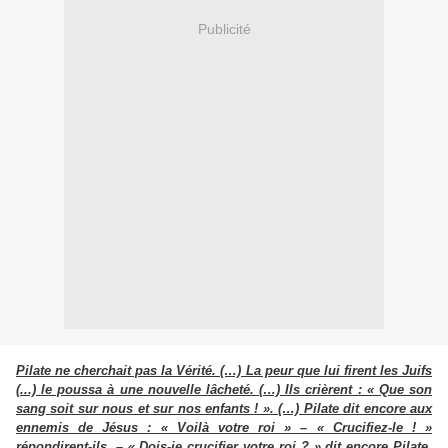
Publicité
Pilate ne cherchait pas la Vérité. (…) La peur que lui firent les Juifs
(...) le poussa à une nouvelle lâcheté. (…) Ils crièrent : « Que son
sang soit sur nous et sur nos enfants ! ». (…) Pilate dit encore aux
ennemis de Jésus : « Voilà votre roi » – « Crucifiez-le ! »
répondirent-ils. – « Dois-je crucifier votre roi ? » dit encore Pilate.