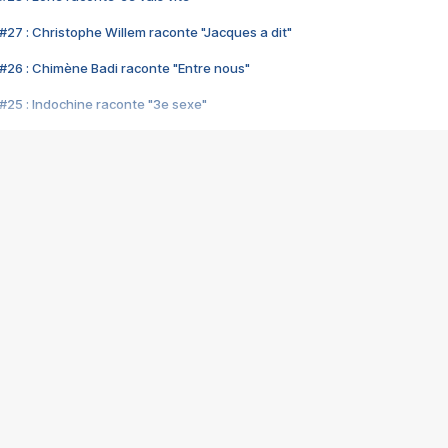
#27 : Christophe Willem raconte "Jacques a dit"
#26 : Chimène Badi raconte "Entre nous"
#25 : Indochine raconte "3e sexe"
#24 : Zaho raconte "C'est chelou"
#23 : Patrick Bruel raconte "Au café des délices"
#22 : Kyo raconte "Le chemin"
#21 : Nolwenn Leroy raconte "Cassé"
#20 : Patrick Hernandez raconte "Born to be alive"
#19 : Lorie raconte "Près de moi"
#18 : Michael Jones raconte "A nos actes manqués" (avec Jean-Jacque
#17 : Khaled raconte "Aïcha"
#16 : Corneille raconte "Parce qu'on vient de loin"