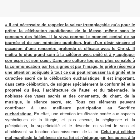
« Il est nécessaire de rappeler la valeur irremplaçable qu’a pour le
prêtre la célébration quotidienne de la Messe, même sans le
concours des fidèles. Il la vivra comme le moment central de sa
journée et de son ministère quotidien, fruit d’un désir sincère et
occasion d’une rencontre profonde et efficace avec le Christ. Il
mettra le plus grand soin à la célébrer avec piété et à y appliquer
son esprit et son cœur. Dans une culture toujours plus sensible à
la communication par les signes et par l’image, le prêtre réservera
une attention adéquate à tout ce qui peut rehausser la dignité et le
caractère sacré de la célébration eucharistique. Il est important,
dans cette célébration, de soigner spécialement la conformité et la
propreté du lieu, l’architecture de l’autel et du tabernacle, la
noblesse des vases sacrés et des ornements, du chant, de la
musique, le silence sacré, etc. Tous ces éléments peuvent
contribuer à une meilleure participation au Sacrifice
eucharistique.
En effet, une attention insuffisante portée aux aspects
symboliques de la liturgie, et plus encore, la négligence et la
précipitation, la superficialité et le désordre en vident le sens et
affaiblissent sa fonction d'accroissement de la foi.
Celui qui célèbre
mal manifeste la faiblesse de sa foi et n'éduque pas les autres à la