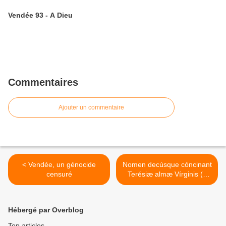
Vendée 93 - A Dieu
Commentaires
Ajouter un commentaire
< Vendée, un génocide
Nomen decúsque cóncinant
censuré
Terésiæ almæ Vírginis (à
Matines, 1962) - Sainte
Thérèse de l’Enfant-Jésus
(Propre à la France) >
Hébergé par Overblog
Top articles