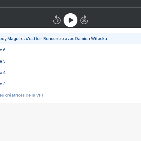
bey Maguire, c'est lui ! Rencontre avec Damien Witecka
e 6
e 5
e 4
e 3
s créatrices de la VF !
e 2
e 1
e Mektoub My Love arrive enfin ! Rencontre avec Shaïn Boumedine et Sal
i : après Toni en famille