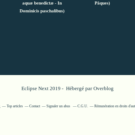
aquæ benedictæ - In
Pâques)
Dominicis paschalibus)
Eclipse Next 2019 - Hébergé par
Overblog
g
Top articles
Contact
Signaler un abus
C.G.U.
Rémunération en droits d'aut