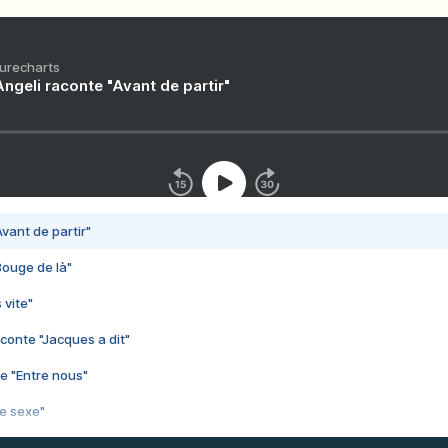
Purecharts
ngeli raconte "Avant de partir"
vant de partir"
Bouge de là"
 vite"
conte "Jacques a dit"
e "Entre nous"
3e sexe"
 chelou"