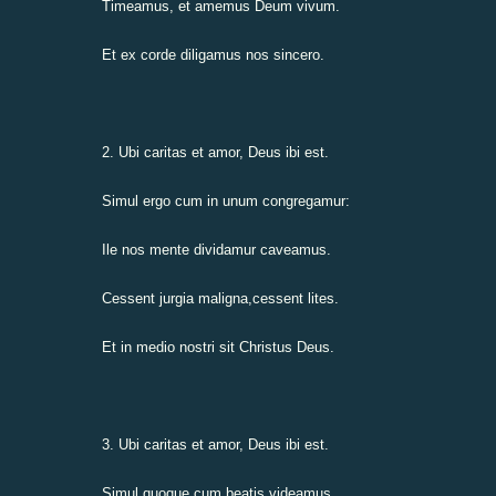
Timeamus, et amemus Deum vivum.
Et ex corde diligamus nos sincero.
2. Ubi caritas et amor, Deus ibi est.
Simul ergo cum in unum congregamur:
Ile nos mente dividamur caveamus.
Cessent jurgia maligna,cessent lites.
Et in medio nostri sit Christus Deus.
3. Ubi caritas et amor, Deus ibi est.
Simul quoque cum beatis videamus.