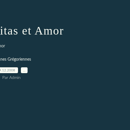
itas et Amor
mor
es Grégoriennes
9.12.2008
…
Par Admin