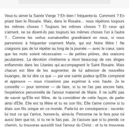
Veux-tu aimer la Sainte Vierge ? Eh bien ! fréquente-la. Comment ? En
priant bien le Rosaire. Mais, dans le Rosaire... nous répétons toujours
les mêmes choses ! Toujours les mêmes choses ? Et ceux qui
s'aiment, ne se disent-ils pas toujours les mêmes choses l'un à l'autre
?... Comme les vertus surnaturelles grandiraient en nous, si nous
parvenions à fréquenter vraiment Marie, qui est Notre Mère ! Ne
craignons pas de lui répéter au long de la journée — avec le cœur, sans
que les mots soient nécessaires — de petites prières, des oraisons
jaculatoires. La dévotion chrétienne a réuni beaucoup de ces éloges
enflammés dans les Litanies qui accompagnent le Saint Rosaire. Mais
chacun est libre de les augmenter, de lui adresser de nouvelles
louanges, de lui dire ce que — par une sainte pudeur qu'Elle comprend
et approuve — nous n'oserions pas exprimer à voix haute. Je te
conseille — pour terminer — de faire, si tu ne l'as pas encore faite,
l'expérience personnelle de l'amour maternel de Marie. Il ne suffit pas
de savoir qu'Elle est Mère, de la considérer de cette façon, de parler
ainsi d'Elle. Elle est ta Mère et tu es son fils; Elle t'aime comme si tu
étais son fils unique en ce monde. Parle-lui en conséquence : raconte-
lui tout ce qui t'arrive, honore-la, aime-la. Personne ne le fera pour toi
aussi bien que toi, si tu ne le fais pas. Je t'assure que si tu prends ce
chemin, tu trouveras aussitôt tout l'amour du Christ : et tu te trouveras