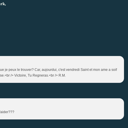
rk,
e je peux le trouver? Car, aujourdui, c'est vendredi Saint et mon ame a soif
e.<br /> Victoire, Tu Regneras.<br /> R.M.
m'aider???