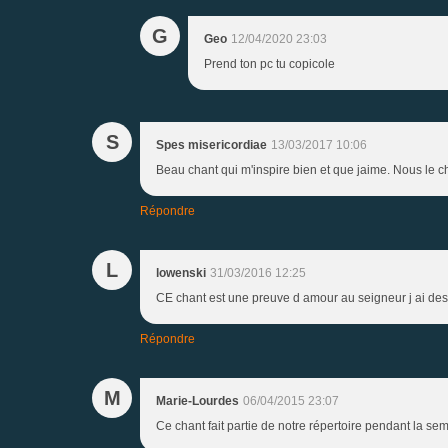
G
Geo
12/04/2020 23:03
Prend ton pc tu copicole
S
Spes misericordiae
13/03/2017 10:06
Beau chant qui m'inspire bien et que jaime. Nous le
Répondre
L
lowenski
31/03/2016 12:25
CE chant est une preuve d amour au seigneur j ai des 
Répondre
M
Marie-Lourdes
06/04/2015 23:07
Ce chant fait partie de notre répertoire pendant la sem