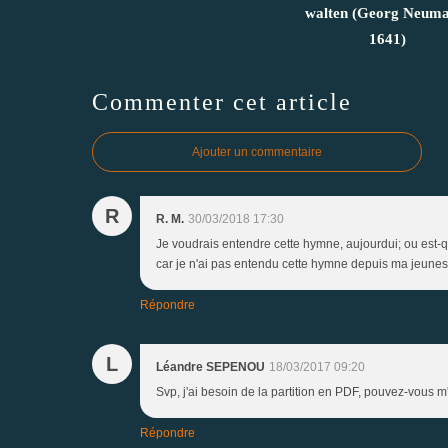
walten (Georg Neuma
1641)
Commenter cet article
Ajouter un commentaire
R
R. M.
30/03/2018 17:30
Je voudrais entendre cette hymne, aujourdui; ou est-qu
car je n'ai pas entendu cette hymne depuis ma jeuness
Répondre
L
Léandre SEPENOU
18/03/2017 09:20
Svp, j'ai besoin de la partition en PDF, pouvez-vous 
Répondre