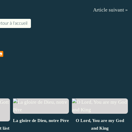
Article suivant »
tour à l'accueil
La gloire de Dieu, notre Père
O Lord, You are my God
 läst
and King