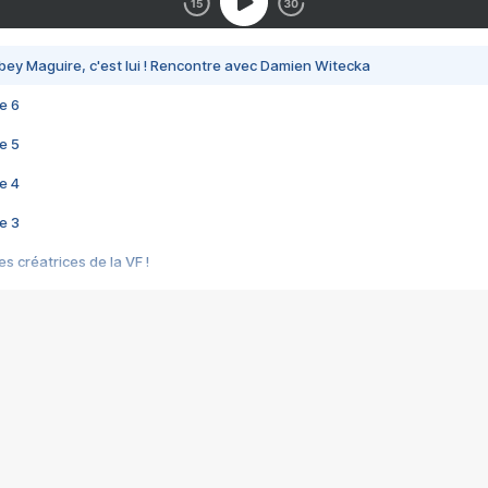
bey Maguire, c'est lui ! Rencontre avec Damien Witecka
e 6
e 5
e 4
e 3
s créatrices de la VF !
e 2
e 1
e Mektoub My Love arrive enfin ! Rencontre avec Shaïn Boumedine et Sal
i : après Toni en famille
elle réalise le bouleversant Dites lui que je l'aime