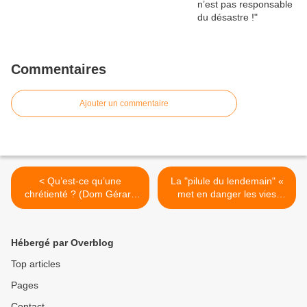
Commentaires
Ajouter un commentaire
< Qu’est-ce qu’une
La "pilule du lendemain" «
chrétienté ? (Dom Gérard
met en danger les vies
Calvet)
humaines déjà conçues et
complètement sans
défense » (Mgr Karmelic) >
Hébergé par Overblog
Top articles
Pages
Contact