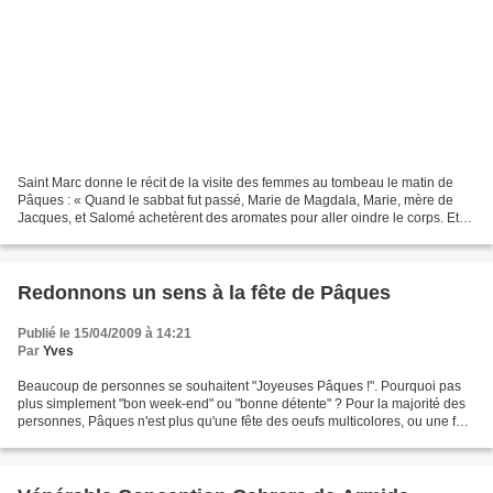
Saint Marc donne le récit de la visite des femmes au tombeau le matin de
Pâques : « Quand le sabbat fut passé, Marie de Magdala, Marie, mère de
Jacques, et Salomé achetèrent des aromates pour aller oindre le corps. Et
de grand matin, le premier jour de...
Redonnons un sens à la fête de Pâques
Publié le 15/04/2009 à 14:21
Par
Yves
Beaucoup de personnes se souhaitent "Joyeuses Pâques !". Pourquoi pas
plus simplement "bon week-end" ou "bonne détente" ? Pour la majorité des
personnes, Pâques n'est plus qu'une fête des oeufs multicolores, ou une fête
du chocolat... Voilà à quoi on...