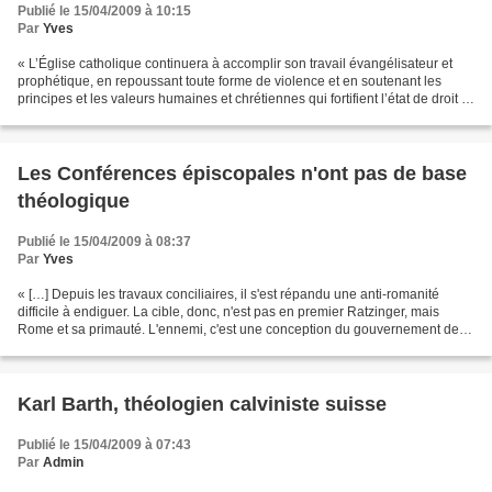
Publié le 15/04/2009 à 10:15
Par
Yves
« L’Église catholique continuera à accomplir son travail évangélisateur et
prophétique, en repoussant toute forme de violence et en soutenant les
principes et les valeurs humaines et chrétiennes qui fortifient l’état de droit et
la vie pacifique entre...
Les Conférences épiscopales n'ont pas de base
théologique
Publié le 15/04/2009 à 08:37
Par
Yves
« […] Depuis les travaux conciliaires, il s'est répandu une anti-romanité
difficile à endiguer. La cible, donc, n'est pas en premier Ratzinger, mais
Rome et sa primauté. L'ennemi, c'est une conception du gouvernement de
l'Église qui, à la place d'un guide...
Karl Barth, théologien calviniste suisse
Publié le 15/04/2009 à 07:43
Par
Admin