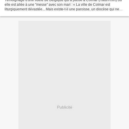
Témoignage d'une fidèle de Belgique qui a passé à Colmar (Haut-Rhin) où
elle est allée à une "messe" avec son mari : « La ville de Colmar est
liturgiquement dévastée... Mais existe-t-il une paroisse, un diocèse qui ne
l'est pas ? Sur un mois de temps,...
Publicité