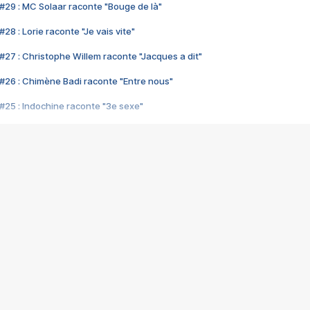
#29 : MC Solaar raconte "Bouge de là"
28 : Lorie raconte "Je vais vite"
#27 : Christophe Willem raconte "Jacques a dit"
#26 : Chimène Badi raconte "Entre nous"
#25 : Indochine raconte "3e sexe"
#24 : Zaho raconte "C'est chelou"
#23 : Patrick Bruel raconte "Au café des délices"
#22 : Kyo raconte "Le chemin"
#21 : Nolwenn Leroy raconte "Cassé"
#20 : Patrick Hernandez raconte "Born to be alive"
#19 : Lorie raconte "Près de moi"
#18 : Michael Jones raconte "A nos actes manqués" (avec Jean-Jacque
#17 : Khaled raconte "Aïcha"