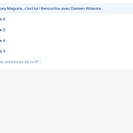
bey Maguire, c'est lui ! Rencontre avec Damien Witecka
e 6
e 5
e 4
e 3
s créatrices de la VF !
e 2
e 1
e Mektoub My Love arrive enfin ! Rencontre avec Shaïn Boumedine et Sal
i : après Toni en famille
elle réalise le bouleversant Dites lui que je l'aime
ais ! Rencontre autour de Vie privée de Rebecca Zlotowski