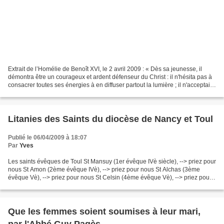
Extrait de l’Homélie de Benoît XVI, le 2 avril 2009 : « Dès sa jeunesse, il
démontra être un courageux et ardent défenseur du Christ : il n'hésita pas à
consacrer toutes ses énergies à en diffuser partout la lumière ; il n'acceptait
aucun compromis lorsqu'il...
Litanies des Saints du diocèse de Nancy et Toul
Publié le 06/04/2009 à 18:07
Par
Yves
Les saints évêques de Toul St Mansuy (1er évêque IVè siècle), --> priez pour
nous St Amon (2ème évêque IVè), --> priez pour nous St Alchas (3ème
évêque Vè), --> priez pour nous St Celsin (4ème évêque Vè), --> priez pour
nous St Auspice(5ème évêque vers...
Que les femmes soient soumises à leur mari,
par l'Abbé Guy Pagès