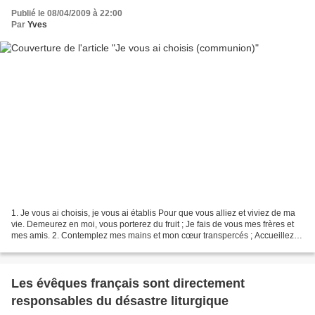
Publié le 08/04/2009 à 22:00
Par
Yves
1. Je vous ai choisis, je vous ai établis Pour que vous alliez et viviez de ma
vie. Demeurez en moi, vous porterez du fruit ; Je fais de vous mes frères et
mes amis. 2. Contemplez mes mains et mon cœur transpercés ; Accueillez la
vie que l´Amour veut...
Les évêques français sont directement
responsables du désastre liturgique