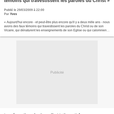
témoins qui travestissent les paroles du Christ »
Publié le 29/03/2009 à 22:00
Par
Yves
« Aujourd'hui encore - et peut-être plus encore qu'il y a deux mille ans - nous
avons des faux témoins qui travestissent les paroles du Christ ou de son
Vicaire, qui dénaturent les enseignements de son Eglise ou qui calomnient
ses serviteurs devant les...
Publicité