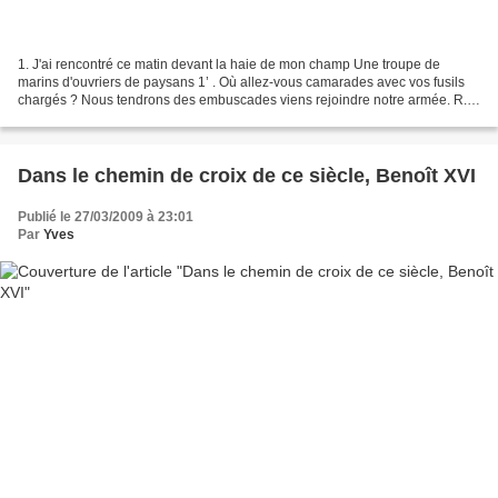
1. J'ai rencontré ce matin devant la haie de mon champ Une troupe de
marins d'ouvriers de paysans 1’ . Où allez-vous camarades avec vos fusils
chargés ? Nous tendrons des embuscades viens rejoindre notre armée. R.
La voilà la blanche hermine Vive la mouette...
Dans le chemin de croix de ce siècle, Benoît XVI
Publié le 27/03/2009 à 23:01
Par
Yves