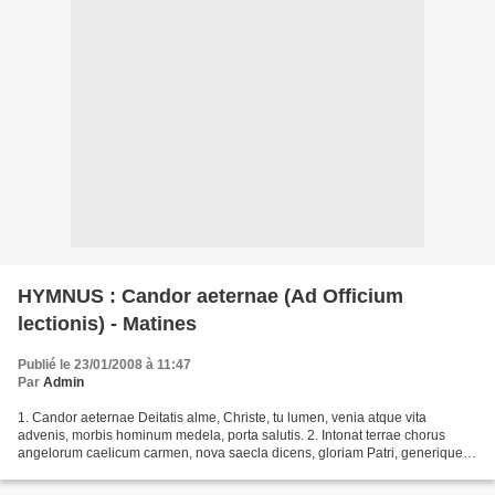
HYMNUS : Candor aeternae (Ad Officium
lectionis) - Matines
Publié le 23/01/2008 à 11:47
Par
Admin
1. Candor aeternae Deitatis alme, Christe, tu lumen, venia atque vita
advenis, morbis hominum medela, porta salutis. 2. Intonat terrae chorus
angelorum caelicum carmen, nova saecla dicens, gloriam Patri, generique
nostro gaudia pacis. 3. Qui iaces parvus...