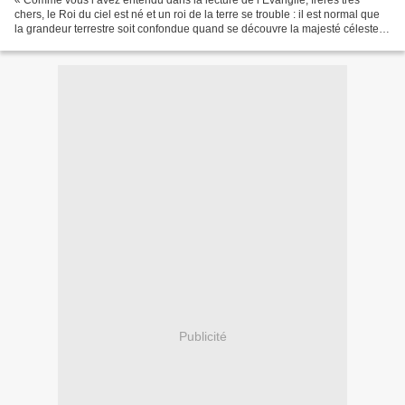
« Comme vous l’avez entendu dans la lecture de l’Évangile, frères très
chers, le Roi du ciel est né et un roi de la terre se trouble : il est normal que
la grandeur terrestre soit confondue quand se découvre la majesté céleste.
Mais nous devons chercher...
Publicité