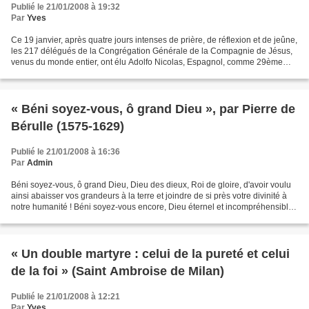
Publié le 21/01/2008 à 19:32
Par
Yves
Ce 19 janvier, après quatre jours intenses de prière, de réflexion et de jeûne,
les 217 délégués de la Congrégation Générale de la Compagnie de Jésus,
venus du monde entier, ont élu Adolfo Nicolas, Espagnol, comme 29ème
successeur de Saint Ignace, leur...
« Béni soyez-vous, ô grand Dieu », par Pierre de
Bérulle (1575-1629)
Publié le 21/01/2008 à 16:36
Par
Admin
Béni soyez-vous, ô grand Dieu, Dieu des dieux, Roi de gloire, d'avoir voulu
ainsi abaisser vos grandeurs à la terre et joindre de si près votre divinité à
notre humanité ! Béni soyez-vous encore, Dieu éternel et incompréhensible
en votre bonté, en votre...
« Un double martyre : celui de la pureté et celui
de la foi » (Saint Ambroise de Milan)
Publié le 21/01/2008 à 12:21
Par
Yves