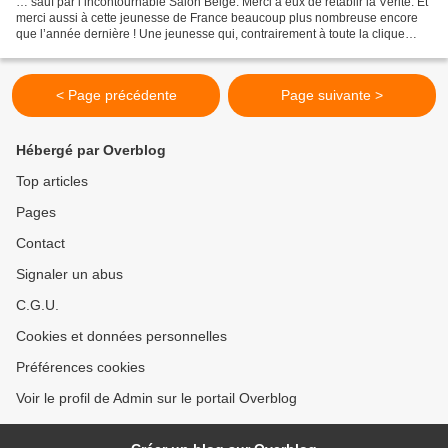
… sauf par l’incontournable Salon Beige. Merci à eux de rétablir la Vérité. Et
merci aussi à cette jeunesse de France beaucoup plus nombreuse encore
que l’année dernière ! Une jeunesse qui, contrairement à toute la clique
soixante-huitarde pourrissant...
< Page précédente
Page suivante >
Hébergé par Overblog
Top articles
Pages
Contact
Signaler un abus
C.G.U.
Cookies et données personnelles
Préférences cookies
Voir le profil de Admin sur le portail Overblog