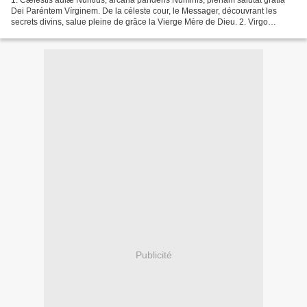
1. Cæléstis aulæ Núntius, arcána pandens Núminis, plenam salútat grátia
Dei Paréntem Vírginem. De la céleste cour, le Messager, découvrant les
secrets divins, salue pleine de grâce la Vierge Mère de Dieu. 2. Virgo
propínquam sánguine matrem Ioánnis vísitat,...
Publicité