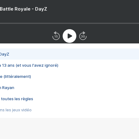
 Battle Royale - DayZ
 DayZ
 a 13 ans (et vous l'avez ignoré)
e (littéralement)
im Rayan
 toutes les règles
s les jeux vidéo
us choquant de Rockstar ? - Le scandale BULLY
e plus moche de Steam