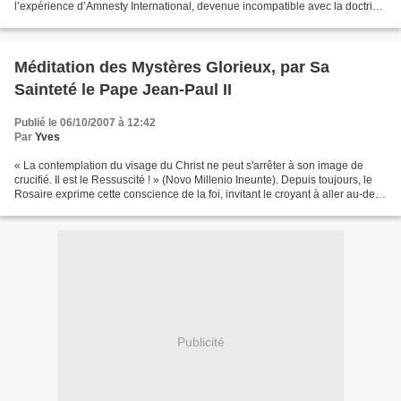
l’expérience d’Amnesty International, devenue incompatible avec la doctrine
de l’Eglise. Telle est l’invitation...
Méditation des Mystères Glorieux, par Sa
Sainteté le Pape Jean-Paul II
Publié le 06/10/2007 à 12:42
Par
Yves
« La contemplation du visage du Christ ne peut s'arrêter à son image de
crucifié. Il est le Ressuscité ! » (Novo Millenio Ineunte). Depuis toujours, le
Rosaire exprime cette conscience de la foi, invitant le croyant à aller au-delà
de l'obscurité de la...
Publicité