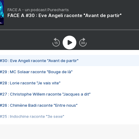
FACE A - un podcast Purecharts
FACE A #30 : Eve Angeli raconte "Avant de partir"
#30 : Eve Angeli raconte "Avant de partir"
#29 : MC Solaar raconte "Bouge de là"
28 : Lorie raconte "Je vais vite"
#27 : Christophe Willem raconte "Jacques a dit"
#26 : Chimène Badi raconte "Entre nous"
#25 : Indochine raconte "3e sexe"
#24 : Zaho raconte "C'est chelou"
#23 : Patrick Bruel raconte "Au café des délices"