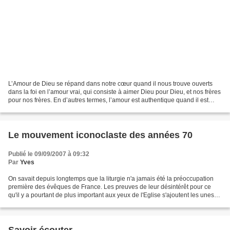
L’Amour de Dieu se répand dans notre cœur quand il nous trouve ouverts
dans la foi en l’amour vrai, qui consiste à aimer Dieu pour Dieu, et nos frères
pour nos frères. En d’autres termes, l’amour est authentique quand il est
gratuit, désintéressé, qu’il...
Le mouvement iconoclaste des années 70
Publié le 09/09/2007 à 09:32
Par
Yves
On savait depuis longtemps que la liturgie n'a jamais été la préoccupation
première des évêques de France. Les preuves de leur désintérêt pour ce
qu'il y a pourtant de plus important aux yeux de l'Eglise s'ajoutent les unes
aux autres. Avant le Concile,...