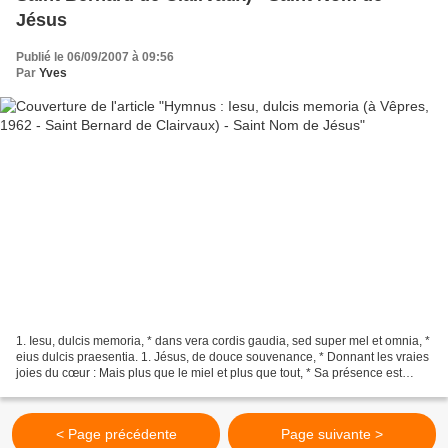
Jésus
Publié le 06/09/2007 à 09:56
Par
Yves
1. Iesu, dulcis memoria, * dans vera cordis gaudia, sed super mel et omnia, *
eius dulcis praesentia. 1. Jésus, de douce souvenance, * Donnant les vraies
joies du cœur : Mais plus que le miel et plus que tout, * Sa présence est
douce. 2. Nil canitur suavius,...
< Page précédente
Page suivante >