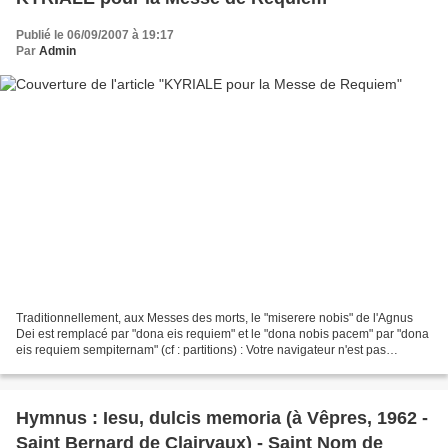
Publié le 06/09/2007 à 19:17
Par
Admin
Traditionnellement, aux Messes des morts, le "miserere nobis" de l'Agnus
Dei est remplacé par "dona eis requiem" et le "dona nobis pacem" par "dona
eis requiem sempiternam" (cf : partitions) : Votre navigateur n'est pas
compatible Kyrie (2*2*2) - GR 1974...
Hymnus : Iesu, dulcis memoria (à Vêpres, 1962 -
Saint Bernard de Clairvaux) - Saint Nom de