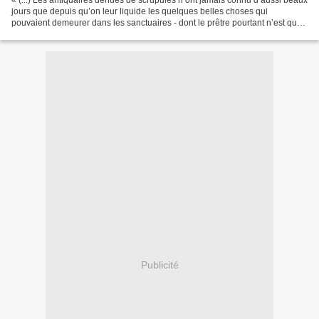
« (...) Les antiquaires dénués de scrupules n’ont jamais connu d’aussi beaux
jours que depuis qu’on leur liquide les quelques belles choses qui
pouvaient demeurer dans les sanctuaires - dont le prêtre pourtant n’est que
le gardien - pour payer les caisses...
Publicité