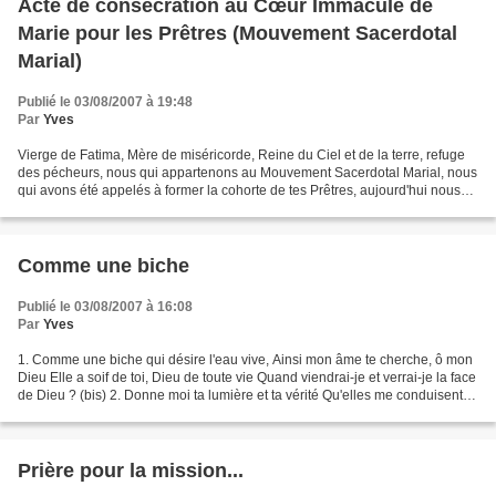
Acte de consécration au Cœur Immaculé de
Marie pour les Prêtres (Mouvement Sacerdotal
Marial)
Publié le 03/08/2007 à 19:48
Par
Yves
Vierge de Fatima, Mère de miséricorde, Reine du Ciel et de la terre, refuge
des pécheurs, nous qui appartenons au Mouvement Sacerdotal Marial, nous
qui avons été appelés à former la cohorte de tes Prêtres, aujourd'hui nous
nous consacrons de manière très...
Comme une biche
Publié le 03/08/2007 à 16:08
Par
Yves
1. Comme une biche qui désire l'eau vive, Ainsi mon âme te cherche, ô mon
Dieu Elle a soif de toi, Dieu de toute vie Quand viendrai-je et verrai-je la face
de Dieu ? (bis) 2. Donne moi ta lumière et ta vérité Qu'elles me conduisent
vers ta sainte montagne...
Prière pour la mission...