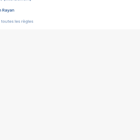
im Rayan
 toutes les règles
s les jeux vidéo
us choquant de Rockstar ? - Le scandale BULLY
e plus moche de Steam
du RÊVE tourne au CAUCHEMAR
pendant 8 heures
it… à tort
umiliés par un jeu vidéo
ire - Final Fantasy 8
ti un empire - Age of Empires
story DOFUS