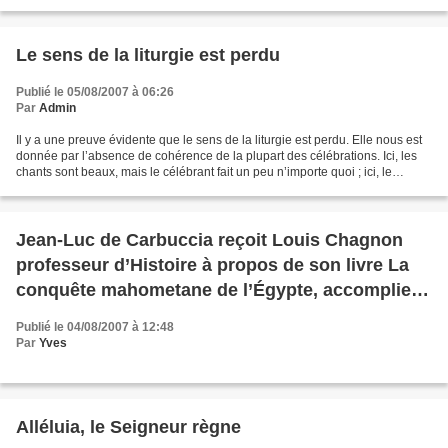
son vêtement égale la blancheur...
Le sens de la liturgie est perdu
Publié le 05/08/2007 à 06:26
Par
Admin
Il y a une preuve évidente que le sens de la liturgie est perdu. Elle nous est
donnée par l’absence de cohérence de la plupart des célébrations. Ici, les
chants sont beaux, mais le célébrant fait un peu n’importe quoi ; ici, le
célébrant fait des efforts...
Jean-Luc de Carbuccia reçoit Louis Chagnon
professeur d’Histoire à propos de son livre La
conquête mahometane de l’Égypte, accomplie
en 6 années (639-646)
Publié le 04/08/2007 à 12:48
Par
Yves
Alléluia, le Seigneur règne