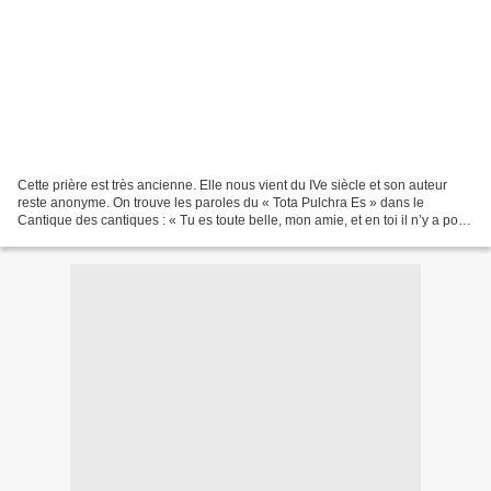
Cette prière est très ancienne. Elle nous vient du IVe siècle et son auteur
reste anonyme. On trouve les paroles du « Tota Pulchra Es » dans le
Cantique des cantiques : « Tu es toute belle, mon amie, et en toi il n’y a point
de défaut ». 4, 7) La prière...