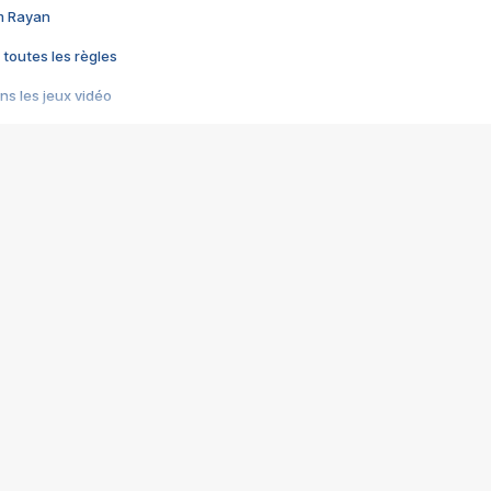
im Rayan
 toutes les règles
s les jeux vidéo
us choquant de Rockstar ? - Le scandale BULLY
e plus moche de Steam
du RÊVE tourne au CAUCHEMAR
pendant 8 heures
it… à tort
umiliés par un jeu vidéo
ire - Final Fantasy 8
ti un empire - Age of Empires
story DOFUS
tard, il crée l'un des pires jeux de tous les temps, MindsEye.