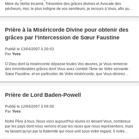
Mère du Verbe Incarné, Trésorière des grâces divines et Avocate des
pécheurs, moi, le plus indigne de vos serviteurs, je recours à Vous, afin que
Vous daigniez être mon guide...
Prière à la Miséricorde Divine pour obtenir des
grâces par l’intercession de Sœur Faustine
Publié le 13/04/2007 à 20:03
Par
Yves
O Dieu dont la miséricorde dépasse toutes Vos œuvres, je Vous remercie
des innombrables grâces dont Vous avez comblé l'âme de Votre servante :
Sœur Faustine, et en particulier, de Votre miséricorde, que Vous désirez
répandre sur chaque âme, ainsi que...
Prière de Lord Baden-Powell
Publié le 12/04/2007 à 09:50
Par
Yves
Notre Père à tous, Nous voici aujourd'hui réunis ici devant Vous, nombreux
par les pays dont nous venons et par les races que nous représentons, mais
ne faisant qu'un par la fraternité qui nous unit sous votre regard, ô notre
Divin Père. Nous nous présentons...