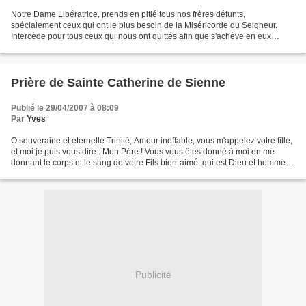
Notre Dame Libératrice, prends en pitié tous nos frères défunts,
spécialement ceux qui ont le plus besoin de la Miséricorde du Seigneur.
Intercède pour tous ceux qui nous ont quittés afin que s'achève en eux
l'œuvre de l'Amour qui purifie. Que notre prière...
Prière de Sainte Catherine de Sienne
Publié le 29/04/2007 à 08:09
Par
Yves
O souveraine et éternelle Trinité, Amour ineffable, vous m'appelez votre fille,
et moi je puis vous dire : Mon Père ! Vous vous êtes donné à moi en me
donnant le corps et le sang de votre Fils bien-aimé, qui est Dieu et homme
tout ensemble ! Unissez-moi...
Publicité