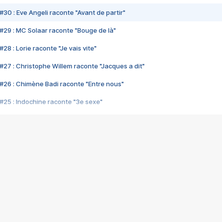
#30 : Eve Angeli raconte "Avant de partir"
#29 : MC Solaar raconte "Bouge de là"
28 : Lorie raconte "Je vais vite"
#27 : Christophe Willem raconte "Jacques a dit"
#26 : Chimène Badi raconte "Entre nous"
#25 : Indochine raconte "3e sexe"
#24 : Zaho raconte "C'est chelou"
#23 : Patrick Bruel raconte "Au café des délices"
#22 : Kyo raconte "Le chemin"
#21 : Nolwenn Leroy raconte "Cassé"
#20 : Patrick Hernandez raconte "Born to be alive"
#19 : Lorie raconte "Près de moi"