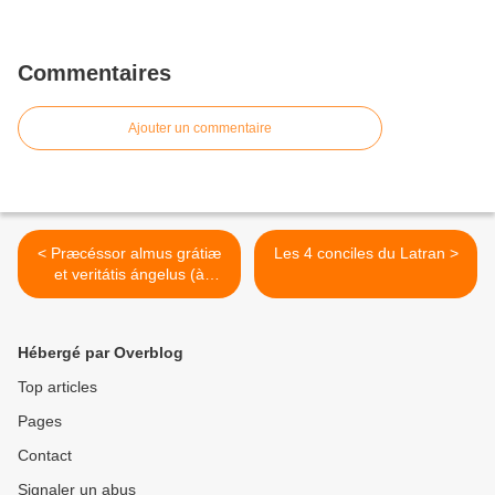
Commentaires
Ajouter un commentaire
< Præcéssor almus grátiæ
Les 4 conciles du Latran >
et veritátis ángelus (à
Vêpres, 1971, Saint Bède le
Vénérable) - Martyre de
Saint Jean-Baptiste
Hébergé par Overblog
Top articles
Pages
Contact
Signaler un abus