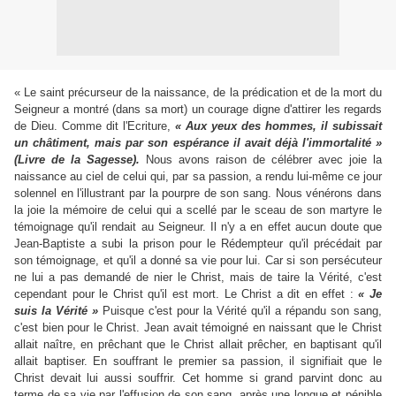
« Le saint précurseur de la naissance, de la prédication et de la mort du
Seigneur a montré (dans sa mort) un courage digne d'attirer les regards
de Dieu. Comme dit l'Ecriture,
« Aux yeux des hommes, il subissait
un châtiment, mais par son espérance il avait déjà l'immortalité »
(Livre de la Sagesse).
Nous avons raison de célébrer avec joie la
naissance au ciel de celui qui, par sa passion, a rendu lui-même ce jour
solennel en l'illustrant par la pourpre de son sang. Nous vénérons dans
la joie la mémoire de celui qui a scellé par le sceau de son martyre le
témoignage qu'il rendait au Seigneur. Il n'y a en effet aucun doute que
Jean-Baptiste a subi la prison pour le Rédempteur qu'il précédait par
son témoignage, et qu'il a donné sa vie pour lui. Car si son persécuteur
ne lui a pas demandé de nier le Christ, mais de taire la Vérité, c'est
cependant pour le Christ qu'il est mort. Le Christ a dit en effet :
« Je
suis la Vérité »
Puisque c'est pour la Vérité qu'il a répandu son sang,
c'est bien pour le Christ. Jean avait témoigné en naissant que le Christ
allait naître, en prêchant que le Christ allait prêcher, en baptisant qu'il
allait baptiser. En souffrant le premier sa passion, il signifiait que le
Christ devait lui aussi souffrir. Cet homme si grand parvint donc au
terme de sa vie par l'effusion de son sang, après une longue et pénible