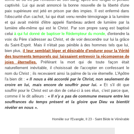
captivité. Lui qui avait annoncé la bonne nouvelle de la liberté d'une
paix supérieure est jeté en prison par des impies. Il est enfermé dans
l'obscurité d'un cachot, lui qui était venu rendre témoignage à la lumière
et qui avait mérité d'être appelé flambeau ardent de lumière par la
lumière elle-même qui est le Christ. Par son propre sang est baptisé
celui
à qui fut donné de baptiser le Rédempteur du monde,
d'entendre la
voix du Père s'adresser au Christ, et de voir descendre sur lui la grâce
du Saint-Esprit. Mais il n'était pas pénible à des hommes tels que lui,
bien plus,
il leur semblait léger et désirable d'endurer pour la Vérité
des tourments temporels qui laissaient entrevoir la récompense de
joies éternelles.
Préférant la mort qui de toute façon était
naturellement inévitable, il choisissait de l'accepter en confessant le
nom du Christ ; ils recevaient ainsi la palme de la vie éternelle. L'Apôtre
l'a bien dit :
« Il nous a été accordé par le Christ, non seulement de
croire en lui, mais encore de souffrir pour lui. »
Et s'il dit que
souffrir pour le Christ est un don de celui-ci à ses élus, c'est parce que,
comme il le dit ailleurs :
« Il n'y a pas de commune mesure entre les
souffrances du temps présent et la gloire que Dieu va bientôt
révéler en nous ».
Homélie sur l’Evangile, II 23 - Saint Bède le Vénérable