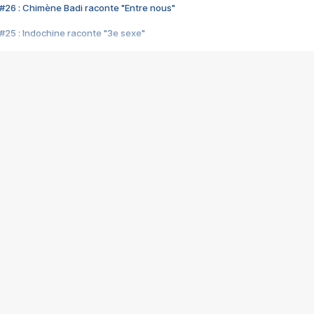
#26 : Chimène Badi raconte "Entre nous"
#25 : Indochine raconte "3e sexe"
#24 : Zaho raconte "C'est chelou"
#23 : Patrick Bruel raconte "Au café des délices"
#22 : Kyo raconte "Le chemin"
#21 : Nolwenn Leroy raconte "Cassé"
#20 : Patrick Hernandez raconte "Born to be alive"
#19 : Lorie raconte "Près de moi"
#18 : Michael Jones raconte "A nos actes manqués" (avec Jean-Jacque
#17 : Khaled raconte "Aïcha"
#16 : Corneille raconte "Parce qu'on vient de loin"
#15 : Indochine raconte "L'aventurier"
14 : Lorie raconte "Sur un air latino"