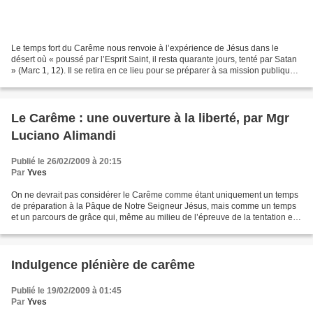
Le temps fort du Carême nous renvoie à l’expérience de Jésus dans le
désert où « poussé par l’Esprit Saint, il resta quarante jours, tenté par Satan
» (Marc 1, 12). Il se retira en ce lieu pour se préparer à sa mission publique.
Durant ce temps, Jésus...
Le Carême : une ouverture à la liberté, par Mgr
Luciano Alimandi
Publié le 26/02/2009 à 20:15
Par
Yves
On ne devrait pas considérer le Carême comme étant uniquement un temps
de préparation à la Pâque de Notre Seigneur Jésus, mais comme un temps
et un parcours de grâce qui, même au milieu de l’épreuve de la tentation et
de la lutte contre le péché, va à...
Indulgence plénière de carême
Publié le 19/02/2009 à 01:45
Par
Yves