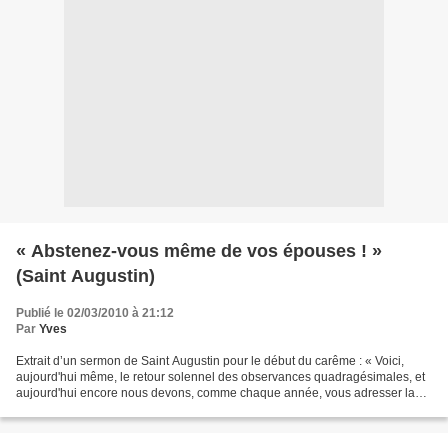
« Abstenez-vous même de vos épouses ! »
(Saint Augustin)
Publié le 02/03/2010 à 21:12
Par
Yves
Extrait d’un sermon de Saint Augustin pour le début du carême : « Voici,
aujourd'hui même, le retour solennel des observances quadragésimales, et
aujourd'hui encore nous devons, comme chaque année, vous adresser la
parole. [...] La piété ne demande-t-elle...