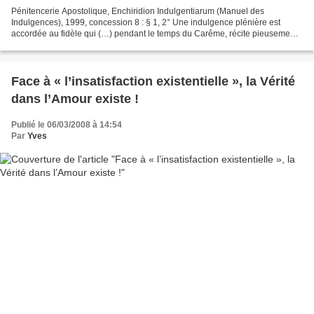
Pénitencerie Apostolique, Enchiridion Indulgentiarum (Manuel des
Indulgences), 1999, concession 8 : § 1, 2° Une indulgence plénière est
accordée au fidèle qui (…) pendant le temps du Carême, récite pieusement
un Vendredi, après la communion, la prière...
Face à « l’insatisfaction existentielle », la Vérité
dans l’Amour existe !
Publié le 06/03/2008 à 14:54
Par
Yves